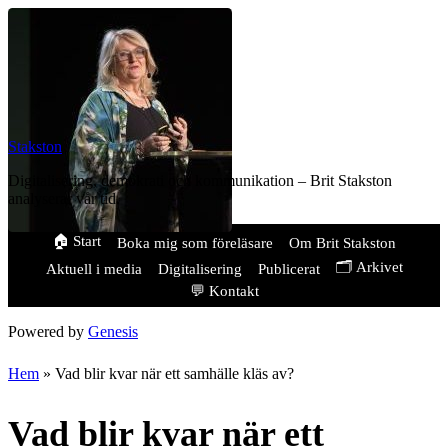
Stakston
Digitalisering, demokrati och kommunikation – Brit Stakston
analyserar vår tid.
🏠 Start
Boka mig som föreläsare
Om Brit Stakston
🗂️ Arkivet
Aktuell i media
Digitalisering
Publicerat
💬 Kontakt
Powered by
Genesis
Hem
»
Vad blir kvar när ett samhälle kläs av?
Vad blir kvar när ett