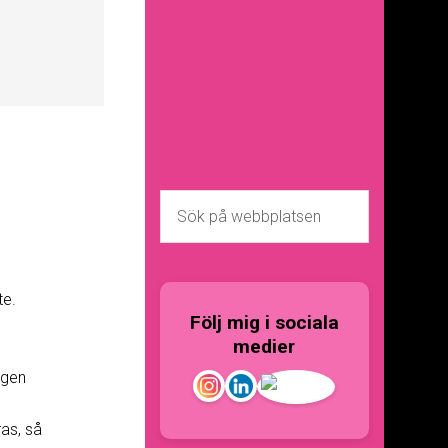
te.
Följ mig i sociala
medier
igen
as, så