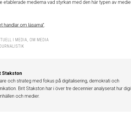
de etablerade medierna vad styrkan med den här typen av medier 
t handlar om läsarna”
.
TUELL I MEDIA
,
OM MEDIA
OURNALISTIK
t Stakston
are och strateg med fokus på digitalisering, demokrati och
kation. Brit Stakston har i över tre decennier analyserat hur digi
mhällen och medier.