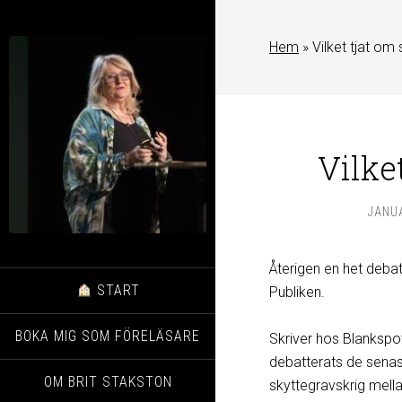
Hem
»
Vilket tjat om 
Vilke
JANUA
Återigen en het debat
START
Publiken.
BOKA MIG SOM FÖRELÄSARE
Skriver hos Blankspot
debatterats de senas
OM BRIT STAKSTON
skyttegravskrig mell