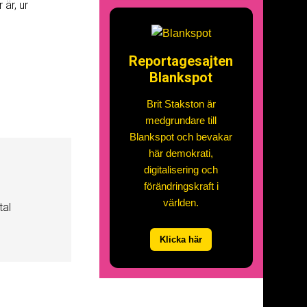
är, ur
Reportagesajten
Blankspot
Brit Stakston är
medgrundare till
Blankspot och bevakar
här demokrati,
digitalisering och
förändringskraft i
världen.
tal
Klicka här