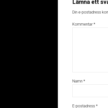
Lämna ett sv
Din e-postadress kom
Kommentar
*
Namn
*
E-postadress
*