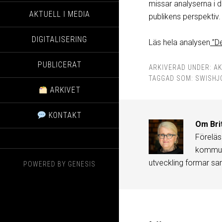
missar analyserna i 
AKTUELL I MEDIA
publikens perspektiv.
DIGITALISERING
Läs hela analysen
”De
PUBLICERAT
ARKIVERAD UNDER:
AK
TAGGAD SOM:
SWISHJ
ARKIVET
KONTAKT
Om
Bri
Föreläs
kommuni
utveckling formar sa
POWERED BY
GENESIS