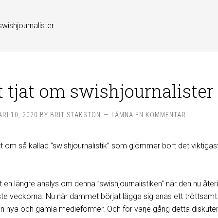
swishjournalister
t tjat om swishjournalister
RI 10, 2020
BY
BRIT STAKSTON
LÄMNA EN KOMMENTAR
t om så kallad ”swishjournalistik” som glömmer bort det viktigas
 en längre analys om denna ”swishjournalistiken” när den nu åter
te veckorna. Nu när dammet börjat lägga sig anas ett tröttsamt
an nya och gamla medieformer. Och för varje gång detta diskuter