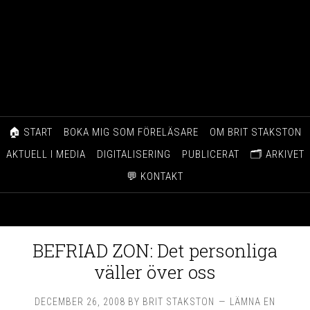
🏠 START
BOKA MIG SOM FÖRELÄSARE
OM BRIT STAKSTON
AKTUELL I MEDIA
DIGITALISERING
PUBLICERAT
🗂️ ARKIVET
💬 KONTAKT
BEFRIAD ZON: Det personliga
väller över oss
DECEMBER 26, 2008
BY
BRIT STAKSTON
LÄMNA EN