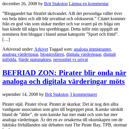
december 26, 2008
by
Brit Stakston
Lämna en kommentar
”Bloggandet har förstört skrivandet. Allt det personliga väller över
oss hela tiden och allt blir urvattnat och ofokuserat.” Citatet kommer
från en god vän som slukar medier och var svaret på en fråga om
han kände till några bra sportbloggar. Detta inför min uppgift att
nominera fem bloggar i bland annat kategorin ”Sport och fritid”.
[…]
Arkiverad under:
Arkivet
Taggad som:
analoga immigranter
,
analoga värderingar
,
bloggosfären
,
digitala värderingar
,
digitalt
infödda
,
fjärde statsmakten
,
personligt vs privat
BEFRIAD ZON: Pirater blir onda när
analoga och digitala värderingar möts
september 14, 2008
by
Brit Stakston
3 kommentarer
Pirater stjäl. Pirater rövar. Pirater är skurkar. Det är nog den allra
vanligaste association som görs till begreppet pirat. Kanske särskilt
bland de ”äldre”, de som kanske har mer makt och som har mer
analoga värderingar. Är det en av orsakerna till okunskapen om de
faktiska förhållanden när debatten runt The Pirate Bay, TPB, stormat