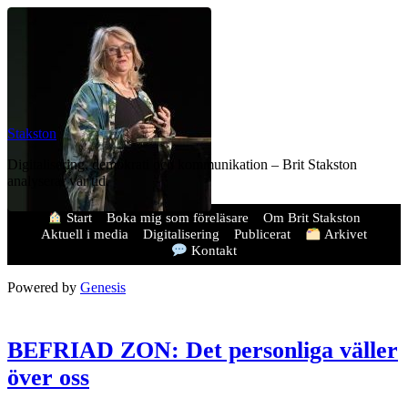
Stakston
Digitalisering, demokrati och kommunikation – Brit Stakston
analyserar vår tid.
Start
Boka mig som föreläsare
Om Brit Stakston
Aktuell i media
Digitalisering
Publicerat
Arkivet
Kontakt
Powered by
Genesis
BEFRIAD ZON: Det personliga väller
över oss