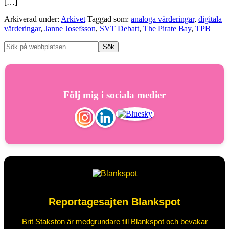
[…]
Arkiverad under:
Arkivet
Taggad som:
analoga värderingar
,
digitala
värderingar
,
Janne Josefsson
,
SVT Debatt
,
The Pirate Bay
,
TPB
Följ mig i sociala medier
Reportagesajten Blankspot
Brit Stakston är medgrundare till Blankspot och bevakar