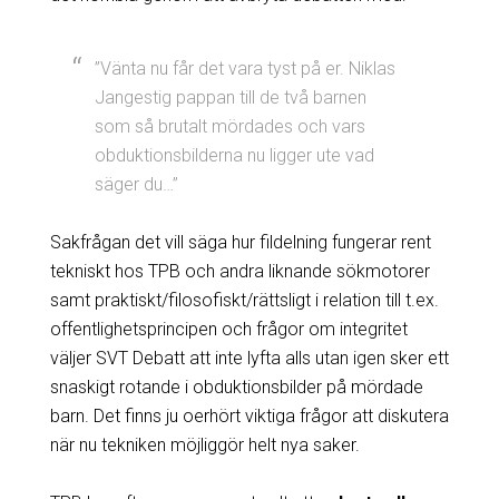
”Vänta nu får det vara tyst på er. Niklas
Jangestig pappan till de två barnen
som så brutalt mördades och vars
obduktionsbilderna nu ligger ute vad
säger du…”
Sakfrågan det vill säga hur fildelning fungerar rent
tekniskt hos TPB och andra liknande sökmotorer
samt praktiskt/filosofiskt/rättsligt i relation till t.ex.
offentlighetsprincipen och frågor om integritet
väljer SVT Debatt att inte lyfta alls utan igen sker ett
snaskigt rotande i obduktionsbilder på mördade
barn. Det finns ju oerhört viktiga frågor att diskutera
när nu tekniken möjliggör helt nya saker.