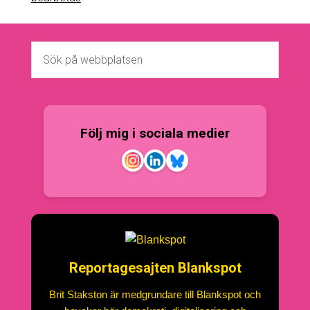
Följ mig i sociala medier
Reportagesajten Blankspot
Brit Stakston är medgrundare till Blankspot och