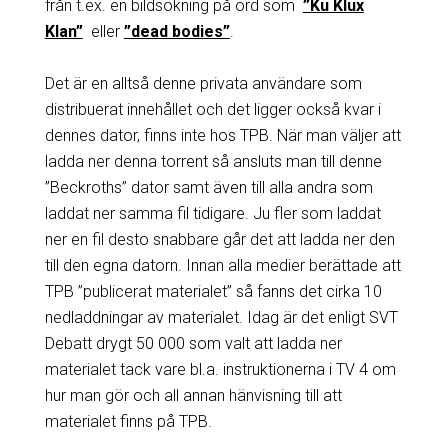
från t.ex. en bildsökning på ord som
”Ku Klux
Klan”
eller
”dead bodies”
.
Det är en alltså denne privata användare som
distribuerat innehållet och det ligger också kvar i
dennes dator, finns inte hos TPB. När man väljer att
ladda ner denna torrent så ansluts man till denne
”Beckroths” dator samt även till alla andra som
laddat ner samma fil tidigare. Ju fler som laddat
ner en fil desto snabbare går det att ladda ner den
till den egna datorn. Innan alla medier berättade att
TPB ”publicerat materialet” så fanns det cirka 10
nedladdningar av materialet. Idag är det enligt SVT
Debatt drygt 50 000 som valt att ladda ner
materialet tack vare bl.a. instruktionerna i TV 4 om
hur man gör och all annan hänvisning till att
materialet finns på TPB.