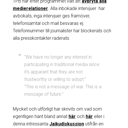
TPB har efter programmet valt att
avbryta alla
medierelationer
. Alla inbokade intervjuer har
avbokats, inga intervjuer ges framöver,
telefonsamtal och mail besvaras ej.
Telefonnummer till journalister har blockerats och
alla presskontakter raderats.
“We have no longer any interest in
participating in traditional media since
it’s apparant that they are not
trustworthy or willing to adopt.”
“This is not a message of war. This is a
message of future.”
Mycket och utförligt har skrivits om vad som
egentligen hänt bland annat
här
och
här
eller i
denna intressanta
Jaikudiskussion
utifrån en