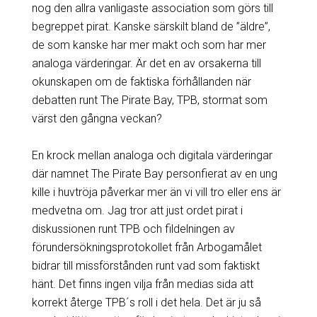
nog den allra vanligaste association som görs till
begreppet pirat. Kanske särskilt bland de ”äldre”,
de som kanske har mer makt och som har mer
analoga värderingar. Är det en av orsakerna till
okunskapen om de faktiska förhållanden när
debatten runt The Pirate Bay, TPB, stormat som
värst den gångna veckan?
En krock mellan analoga och digitala värderingar
där namnet The Pirate Bay personfierat av en ung
kille i huvtröja påverkar mer än vi vill tro eller ens är
medvetna om. Jag tror att just ordet pirat i
diskussionen runt TPB och fildelningen av
förundersökningsprotokollet från Arbogamålet
bidrar till missförstånden runt vad som faktiskt
hänt. Det finns ingen vilja från medias sida att
korrekt återge TPB´s roll i det hela. Det är ju så