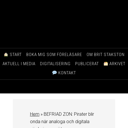
START
BOKA MIG SOM FÖRELÄSARE
OM BRIT STAKSTON
AKTUELL I MEDIA
DIGITALISERING
PUBLICERAT
ARKIVET
KONTAKT
Hem
»
BEFRIAD ZON: Pirater blir
onda när analoga och digitala