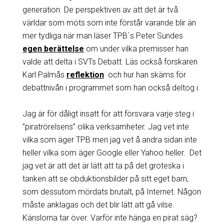
generation. De perspektiven av att det är två
världar som möts som inte förstår varande blir än
mer tydliga när man läser TPB´s Peter Sundes
egen berättelse
om under vilka premisser han
valde att delta i SVTs Debatt. Läs också forskaren
Karl Palmås
reflektion
och hur han skäms för
debattnivån i programmet som han också deltog i.
Jag är för dåligt insatt för att försvara varje steg i
”piratrörelsens” olika verksamheter. Jag vet inte
vilka som äger TPB men jag vet å andra sidan inte
heller vilka som äger Google eller Yahoo heller. Det
jag vet är att det är lätt att ta på det groteska i
tanken att se obduktionsbilder på sitt eget barn,
som dessutom mördats brutalt, på Internet. Någon
måste anklagas och det blir lätt att gå vilse.
Känslorna tar över. Varför inte hänga en pirat säg?