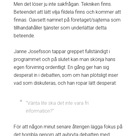
Men det löser ju inte sakfrågan. Tekniken finns.
Beteendet att lätt vilja fildela finns och kommer att
finnas. Oavsett namnet på företaget/sajterna som
tillhandahåller tjänster som underlättar detta
beteende.
Janne Josefsson tappar greppet fullständigt i
programmet och på slutet kan man skönja hans
egen förvirring ordentligt. En gång ger han sig
desperat in i debatten, som om han plötsligt inser
vad som diskuteras, och han ropar lätt desperat:
”Vänta lite ska det inte vara fri
information?”
För att någon minut senare återigen lägga fokus på
det horribla genom att avbryta debatten med: