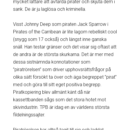
mycket lättare att avfärda pirater och skjuta dem i
sank. De är ju laglösa och kriminella.
Visst Johnny Deep som piraten Jack Sparrow i
Pirates of the Carribean är lite lagom rebelliskt cool
(snygg som 17 också) och längst inne ganska
snäll. Han testar gränser och det visar sig oftast att
de andra är de största skurkarna. Det är mer med
dessa sistnämnda konnotationer som
”piratrörelsen” som driver upphovsrättsfrågor på
olika sätt försökt ta över och äga begreppet ”pirat”
med och göra till sitt eget positiva begrepp.
Piratkopiering blev allmänt känt då när
kassettbanden sågs som det stora hotet mot
skivindustrin. TPB är idag en av världens största
fildelningssajter.
Piratrörelsen har alltså tagit till sig och laddat