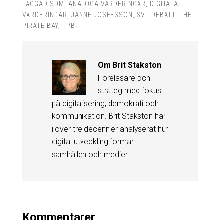
TAGGAD SOM:
ANALOGA VÄRDERINGAR
,
DIGITALA
VÄRDERINGAR
,
JANNE JOSEFSSON
,
SVT DEBATT
,
THE
PIRATE BAY
,
TPB
Om
Brit Stakston
Föreläsare och
strateg med fokus
på digitalisering, demokrati och
kommunikation. Brit Stakston har
i över tre decennier analyserat hur
digital utveckling formar
samhällen och medier.
Kommentarer