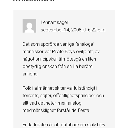
Lennart
säger
september 14, 2008 kl. 6:22 e m
Det som upprörde vanliga ”analoga”
människor var Pirate Bays ovilja att, av
något principskäl, tillmötesgå en liten
obetydlig önskan från en illa berörd
anhörig.
Folk i allmänhet skiter väl fullständigt i
torrents, sajter, offentlighetsprinciper och
allt vad det heter, men analog
medmänsklighet förstår de flesta.
Enda trösten är att datahackern själv blev