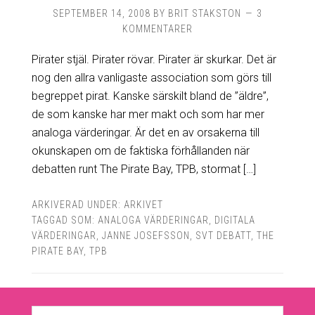
SEPTEMBER 14, 2008
BY
BRIT STAKSTON
3
KOMMENTARER
Pirater stjäl. Pirater rövar. Pirater är skurkar. Det är
nog den allra vanligaste association som görs till
begreppet pirat. Kanske särskilt bland de ”äldre”,
de som kanske har mer makt och som har mer
analoga värderingar. Är det en av orsakerna till
okunskapen om de faktiska förhållanden när
debatten runt The Pirate Bay, TPB, stormat […]
ARKIVERAD UNDER:
ARKIVET
TAGGAD SOM:
ANALOGA VÄRDERINGAR
,
DIGITALA
VÄRDERINGAR
,
JANNE JOSEFSSON
,
SVT DEBATT
,
THE
PIRATE BAY
,
TPB