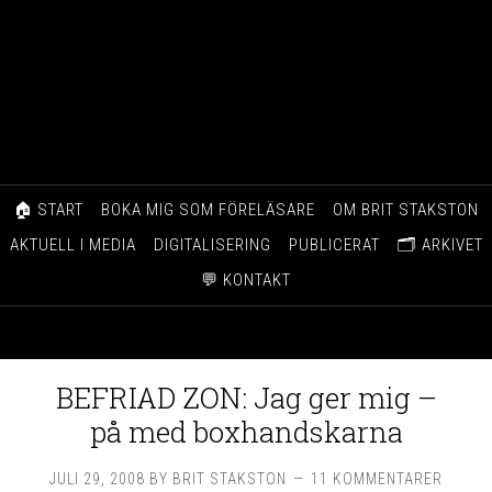
🏠 START
BOKA MIG SOM FÖRELÄSARE
OM BRIT STAKSTON
AKTUELL I MEDIA
DIGITALISERING
PUBLICERAT
🗂️ ARKIVET
💬 KONTAKT
BEFRIAD ZON: Jag ger mig –
på med boxhandskarna
JULI 29, 2008
BY
BRIT STAKSTON
11 KOMMENTARER