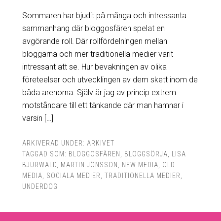
Sommaren har bjudit på många och intressanta
sammanhang där bloggosfären spelat en
avgörande roll. Där rollfördelningen mellan
bloggarna och mer traditionella medier varit
intressant att se. Hur bevakningen av olika
företeelser och utvecklingen av dem skett inom de
båda arenorna. Själv är jag av princip extrem
motståndare till ett tänkande där man hamnar i
varsin […]
ARKIVERAD UNDER:
ARKIVET
TAGGAD SOM:
BLOGGOSFÄREN
,
BLOGGSÖRJA
,
LISA
BJURWALD
,
MARTIN JÖNSSON
,
NEW MEDIA
,
OLD
MEDIA
,
SOCIALA MEDIER
,
TRADITIONELLA MEDIER
,
UNDERDOG