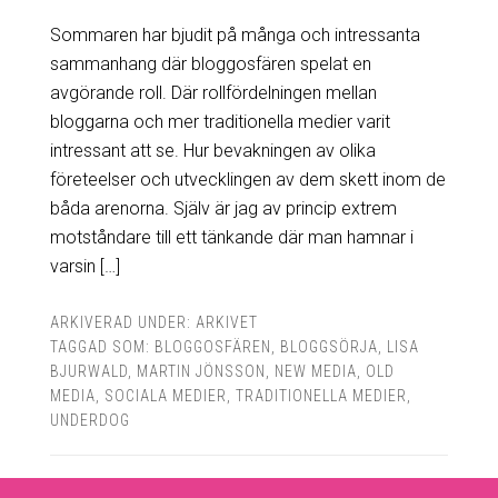
Sommaren har bjudit på många och intressanta
sammanhang där bloggosfären spelat en
avgörande roll. Där rollfördelningen mellan
bloggarna och mer traditionella medier varit
intressant att se. Hur bevakningen av olika
företeelser och utvecklingen av dem skett inom de
båda arenorna. Själv är jag av princip extrem
motståndare till ett tänkande där man hamnar i
varsin […]
ARKIVERAD UNDER:
ARKIVET
TAGGAD SOM:
BLOGGOSFÄREN
,
BLOGGSÖRJA
,
LISA
BJURWALD
,
MARTIN JÖNSSON
,
NEW MEDIA
,
OLD
MEDIA
,
SOCIALA MEDIER
,
TRADITIONELLA MEDIER
,
UNDERDOG