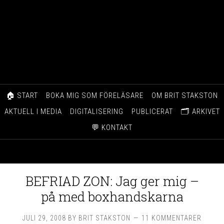
🏠 START
BOKA MIG SOM FÖRELÄSARE
OM BRIT STAKSTON
AKTUELL I MEDIA
DIGITALISERING
PUBLICERAT
🗂️ ARKIVET
💬 KONTAKT
BEFRIAD ZON: Jag ger mig –
på med boxhandskarna
JULI 29, 2008
BY
BRIT STAKSTON
11 KOMMENTARER