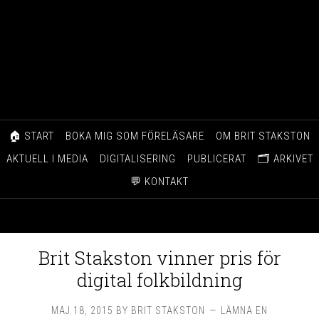
🏠 START
BOKA MIG SOM FÖRELÄSARE
OM BRIT STAKSTON
AKTUELL I MEDIA
DIGITALISERING
PUBLICERAT
🗂️ ARKIVET
💬 KONTAKT
Brit Stakston vinner pris för
digital folkbildning
MAJ 18, 2015
BY
BRIT STAKSTON
LÄMNA EN