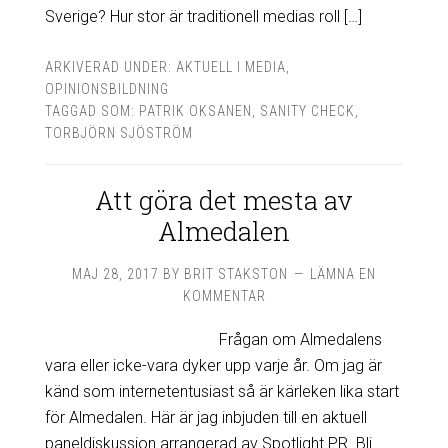
Sverige? Hur stor är traditionell medias roll […]
ARKIVERAD UNDER:
AKTUELL I MEDIA
,
OPINIONSBILDNING
TAGGAD SOM:
PATRIK OKSANEN
,
SANITY CHECK
,
TORBJÖRN SJÖSTRÖM
Att göra det mesta av
Almedalen
MAJ 28, 2017
BY
BRIT STAKSTON
LÄMNA EN
KOMMENTAR
Frågan om Almedalens
vara eller icke-vara dyker upp varje år. Om jag är
känd som internetentusiast så är kärleken lika start
för Almedalen. Här är jag inbjuden till en aktuell
paneldiskussion arrangerad av Spotlight PR. Bli