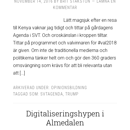
NOVEMBER 14, 2016
BY
BRIT STAKSTON
LÄMNA EN
KOMMENTAR
Lätt magsjuk efter en resa
till Kenya vaknar jag tidigt och tittar på gårdagens
Agenda i SVT. Och oroskänslan i kroppen tilltar.
Tittar på programmet och valvinnaren för #val2018
är given. Om inte de traditionella medierna och
politikerna tänker helt om och gör den 360 graders
omsvängning som krävs för att bli relevanta utan
att […]
ARKIVERAD UNDER:
OPINIONSBILDNING
TAGGAD SOM:
SVTAGENDA
,
TRUMP
Digitaliseringshypen i
Almedalen