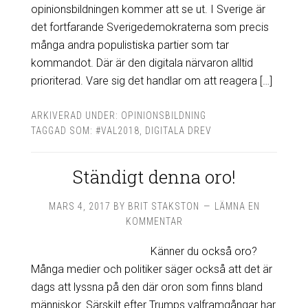
opinionsbildningen kommer att se ut. I Sverige är
det fortfarande Sverigedemokraterna som precis
många andra populistiska partier som tar
kommandot. Där är den digitala närvaron alltid
prioriterad. Vare sig det handlar om att reagera […]
ARKIVERAD UNDER:
OPINIONSBILDNING
TAGGAD SOM:
#VAL2018
,
DIGITALA DREV
Ständigt denna oro!
MARS 4, 2017
BY
BRIT STAKSTON
LÄMNA EN
KOMMENTAR
Känner du också oro?
Många medier och politiker säger också att det är
dags att lyssna på den där oron som finns bland
människor. Särskilt efter Trumps valframgångar har