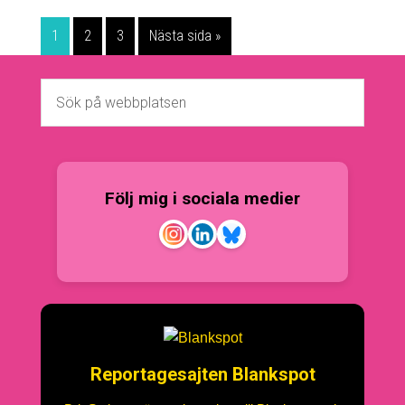
1
2
3
Nästa sida »
Följ mig i sociala medier
Reportagesajten Blankspot