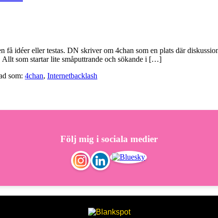
n få idéer eller testas. DN skriver om 4chan som en plats där diskussio
Allt som startar lite småputtrande och sökande i […]
ad som:
4chan
,
Internetbacklash
Följ mig i sociala medier