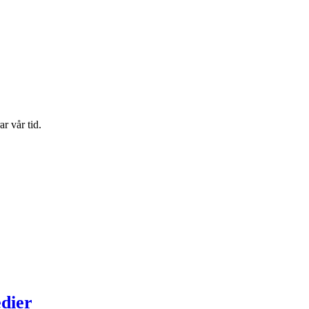
r vår tid.
edier