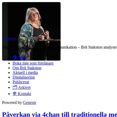
Stakston
Digitalisering, demokrati och kommunikation – Brit Stakston analysera
🏠 Start
Boka mig som föreläsare
Om Brit Stakston
Aktuell i media
Digitalisering
Publicerat
🗂️ Arkivet
💬 Kontakt
Powered by
Genesis
Påverkan via 4chan till traditionella m