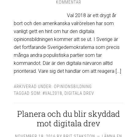
KOMMENTAR
Val 2018 är ett drygt år
bort och den amerikanska valrörelsen har som
vanligt gett en hint om hur den digitala
opinionsbildningen kommer att se ut. I Sverige är
det fortfarande Sverigedemokraterna som precis
många andra populistiska partier som tar
kommandot. Där är den digitala närvaron alltid
prioriterad. Vare sig det handlar om att reagera […]
ARKIVERAD UNDER:
OPINIONSBILDNING
TAGGAD SOM:
#VAL2018
,
DIGITALA DREV
Planera och du blir skyddad
mot digitala drev
NOVEMBER 18, 2016
BY
BRIT STAKSTON
LÄMNA EN