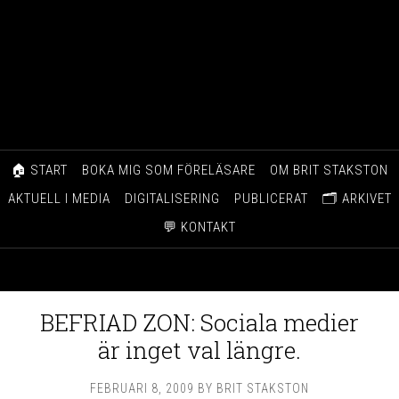
🏠 START
BOKA MIG SOM FÖRELÄSARE
OM BRIT STAKSTON
AKTUELL I MEDIA
DIGITALISERING
PUBLICERAT
🗂️ ARKIVET
💬 KONTAKT
BEFRIAD ZON: Sociala medier
är inget val längre.
FEBRUARI 8, 2009
BY
BRIT STAKSTON