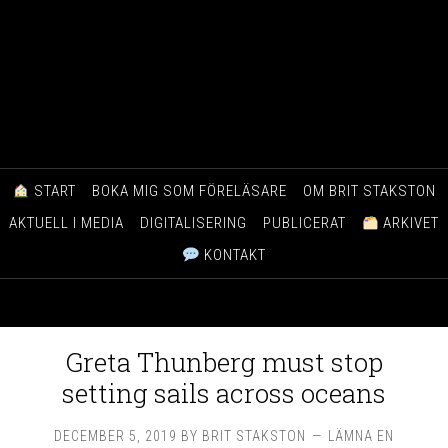
START
BOKA MIG SOM FÖRELÄSARE
OM BRIT STAKSTON
AKTUELL I MEDIA
DIGITALISERING
PUBLICERAT
ARKIVET
KONTAKT
Greta Thunberg must stop
setting sails across oceans
DECEMBER 5, 2019
BY
BRIT STAKSTON
LÄMNA EN