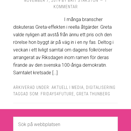
NOVEMBER 7, 2019
BY
BRIT STAKSTON
1
KOMMENTAR
I många branscher
diskuteras Greta-effekten i reella åtgärder. Greta
valde nyligen att avstå från ännu ett pris och den
rörelse hon byggt är på väg in i en ny fas. Deltog i
veckan i ett livligt samtal om dagens folkrörelser
arrangerat av Riksdagen inom ramen för deras
firande av den svenska 100-åriga demokratin.
Samtalet kretsade […]
ARKIVERAD UNDER:
AKTUELL I MEDIA
,
DIGITALISERING
TAGGAD SOM:
FRIDAYS4FUTURE
,
GRETA THUNBERG