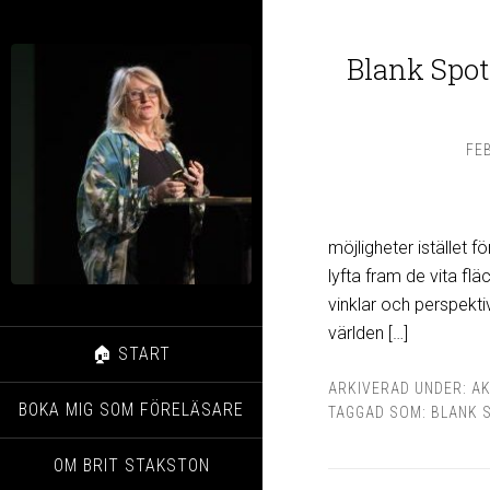
Blank Spot
FE
möjligheter istället fö
lyfta fram de vita f
vinklar och perspekti
världen […]
🏠 START
ARKIVERAD UNDER:
AK
BOKA MIG SOM FÖRELÄSARE
TAGGAD SOM:
BLANK 
OM BRIT STAKSTON