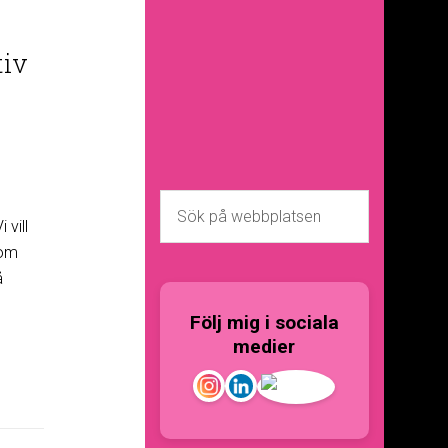
tiv
 vill
 om
å
Följ mig i sociala
medier