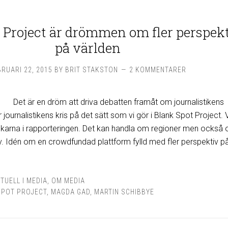
 Project är drömmen om fler perspek
på världen
BRUARI 22, 2015
BY
BRIT STAKSTON
2 KOMMENTARER
Det är en dröm att driva debatten framåt om journalistikens
r journalistikens kris på det sätt som vi gör i Blank Spot Project. Vi
läckarna i rapporteringen. Det kan handla om regioner men också
v. Idén om en crowdfundad plattform fylld med fler perspektiv p
TUELL I MEDIA
,
OM MEDIA
SPOT PROJECT
,
MAGDA GAD
,
MARTIN SCHIBBYE