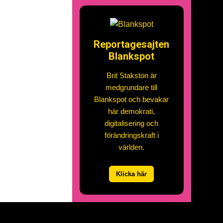
Reportagesajten
Blankspot
Brit Stakston är
medgrundare till
Blankspot och bevakar
här demokrati,
digitalisering och
förändringskraft i
världen.
Klicka här