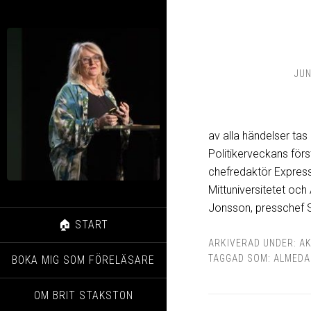
JUN
av alla händelser tas
Politikerveckans för
chefredaktör Expres
Mittuniversitetet och
Jonsson, presschef 
🏠 START
ARKIVERAD UNDER:
AK
TAGGAD SOM:
ALMEDA
BOKA MIG SOM FÖRELÄSARE
OM BRIT STAKSTON