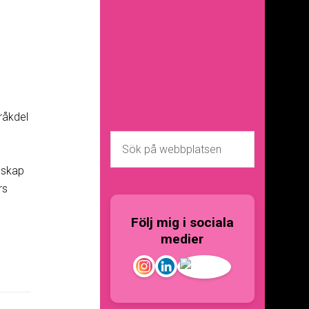
råkdel
nskap
rs
Följ mig i sociala
medier