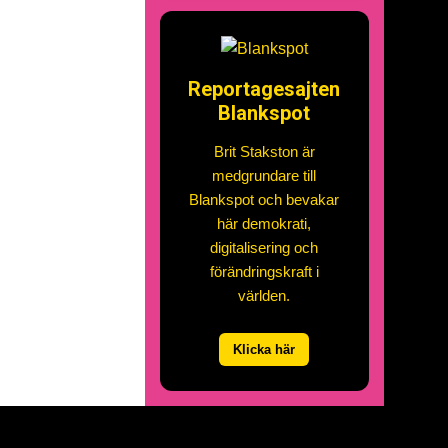
Reportagesajten
Blankspot
Brit Stakston är
medgrundare till
Blankspot och bevakar
här demokrati,
digitalisering och
förändringskraft i
världen.
Klicka här