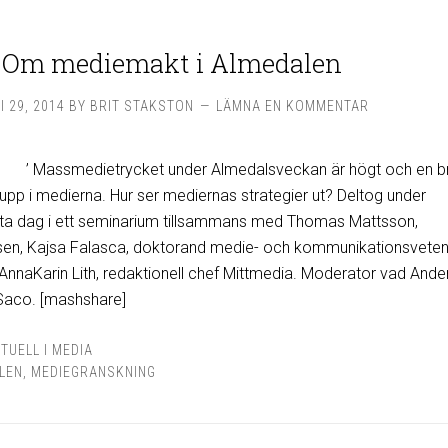
Om mediemakt i Almedalen
I 29, 2014
BY
BRIT STAKSTON
LÄMNA EN KOMMENTAR
’ Massmedietrycket under Almedalsveckan är högt och en b
 upp i medierna. Hur ser mediernas strategier ut? Deltog under
sta dag i ett seminarium tillsammans med Thomas Mattsson,
sen, Kajsa Falasca, doktorand medie- och kommunikationsvete
 AnnaKarin Lith, redaktionell chef Mittmedia. Moderator vad Ande
Saco. [mashshare]
TUELL I MEDIA
LEN
,
MEDIEGRANSKNING