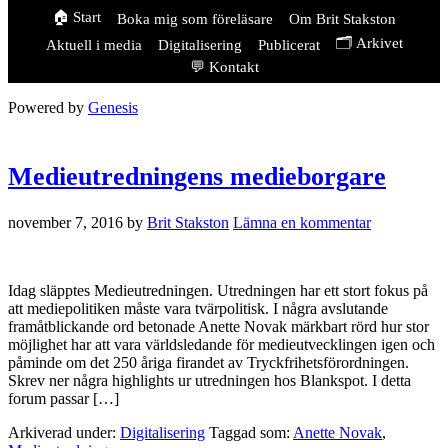
🏠 Start
Boka mig som föreläsare
Om Brit Stakston
🗂️ Arkivet
Aktuell i media
Digitalisering
Publicerat
💬 Kontakt
Powered by
Genesis
Medieutredningens medieborgare
november 7, 2016
by
Brit Stakston
Lämna en kommentar
Idag släpptes Medieutredningen. Utredningen har ett stort fokus på
att mediepolitiken måste vara tvärpolitisk. I några avslutande
framåtblickande ord betonade Anette Novak märkbart rörd hur stor
möjlighet har att vara världsledande för medieutvecklingen igen och
påminde om det 250 åriga firandet av Tryckfrihetsförordningen.
Skrev ner några highlights ur utredningen hos Blankspot. I detta
forum passar […]
Arkiverad under:
Digitalisering
Taggad som:
Anette Novak
,