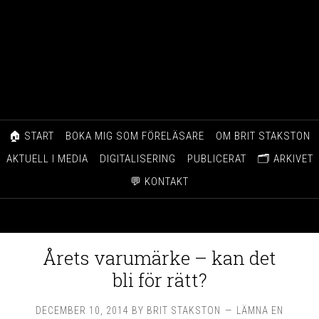
🏠 START
BOKA MIG SOM FÖRELÄSARE
OM BRIT STAKSTON
AKTUELL I MEDIA
DIGITALISERING
PUBLICERAT
🗂️ ARKIVET
💬 KONTAKT
Årets varumärke – kan det
bli för rätt?
DECEMBER 10, 2014
BY
BRIT STAKSTON
LÄMNA EN