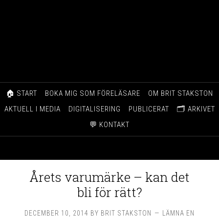
🏠 START
BOKA MIG SOM FÖRELÄSARE
OM BRIT STAKSTON
AKTUELL I MEDIA
DIGITALISERING
PUBLICERAT
🗂️ ARKIVET
💬 KONTAKT
Årets varumärke – kan det
bli för rätt?
DECEMBER 10, 2014
BY
BRIT STAKSTON
LÄMNA EN