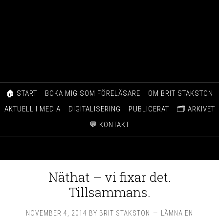
🏠 START
BOKA MIG SOM FÖRELÄSARE
OM BRIT STAKSTON
AKTUELL I MEDIA
DIGITALISERING
PUBLICERAT
🗂️ ARKIVET
💬 KONTAKT
Näthat – vi fixar det.
Tillsammans.
NOVEMBER 4, 2014
BY
BRIT STAKSTON
LÄMNA EN