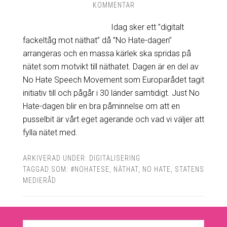
KOMMENTAR
Idag sker ett ”digitalt
fackeltåg mot näthat” då ”No Hate-dagen”
arrangeras och en massa kärlek ska spridas på
nätet som motvikt till näthatet. Dagen är en del av
No Hate Speech Movement som Europarådet tagit
initiativ till och pågår i 30 länder samtidigt. Just No
Hate-dagen blir en bra påminnelse om att en
pusselbit är vårt eget agerande och vad vi väljer att
fylla nätet med.
ARKIVERAD UNDER:
DIGITALISERING
TAGGAD SOM:
#NOHATESE
,
NÄTHAT
,
NO HATE
,
STATENS
MEDIERÅD