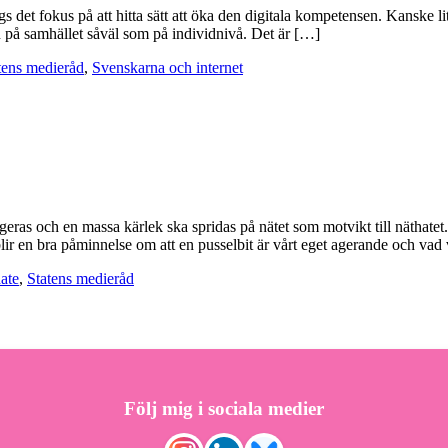
 det fokus på att hitta sätt att öka den digitala kompetensen. Kanske li
 på samhället såväl som på individnivå. Det är […]
tens medieråd
,
Svenskarna och internet
angeras och en massa kärlek ska spridas på nätet som motvikt till nät
blir en bra påminnelse om att en pusselbit är vårt eget agerande och vad v
ate
,
Statens medieråd
Följ mig i sociala medier