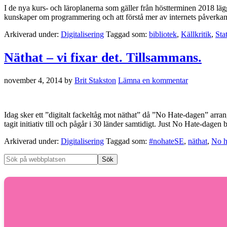
I de nya kurs- och läroplanerna som gäller från höstterminen 2018 läggs
kunskaper om programmering och att förstå mer av internets påverkan
Arkiverad under:
Digitalisering
Taggad som:
bibliotek
,
Källkritik
,
Sta
Näthat – vi fixar det. Tillsammans.
november 4, 2014
by
Brit Stakston
Lämna en kommentar
Idag sker ett ”digitalt fackeltåg mot näthat” då ”No Hate-dagen” arr
tagit initiativ till och pågår i 30 länder samtidigt. Just No Hate-dagen 
Arkiverad under:
Digitalisering
Taggad som:
#nohateSE
,
näthat
,
No h