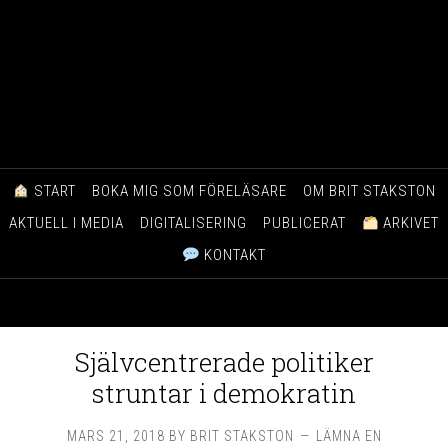
START
BOKA MIG SOM FÖRELÄSARE
OM BRIT STAKSTON
AKTUELL I MEDIA
DIGITALISERING
PUBLICERAT
ARKIVET
KONTAKT
Självcentrerade politiker
struntar i demokratin
MARS 21, 2018
BY
BRIT STAKSTON
LÄMNA EN