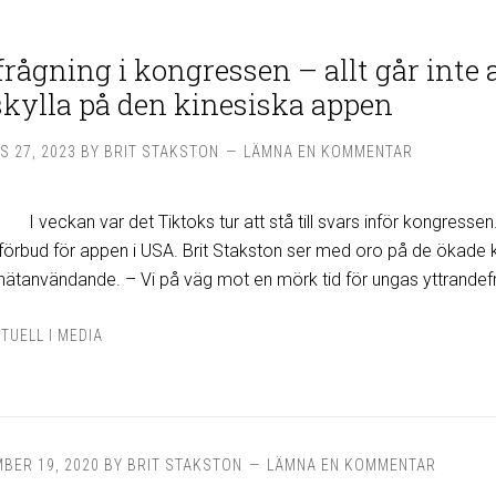
frågning i kongressen – allt går inte 
skylla på den kinesiska appen
S 27, 2023
BY
BRIT STAKSTON
LÄMNA EN KOMMENTAR
I veckan var det Tiktoks tur att stå till svars inför kongressen
 förbud för appen i USA. Brit Stakston ser med oro på de ökade 
nätanvändande. – Vi på väg mot en mörk tid för ungas yttrandefr
TUELL I MEDIA
BER 19, 2020
BY
BRIT STAKSTON
LÄMNA EN KOMMENTAR