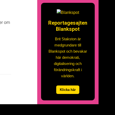
Reportagesajten
ser om
Blankspot
Brit Stakston är
medgrundare till
Blankspot och bevakar
här demokrati,
digitalisering och
förändringskraft i
världen.
Klicka här