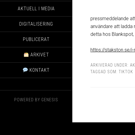
AKTUELL I MEDIA
pressmeddelande att 
DIGITALISERING
användare att ladda 
detta hos Blankspot, 
PUBLICERAT
https://stakston.se/
ARKIVET
ARKIVERAD UNDER:
AK
KONTAKT
TAGGAD SOM:
TIKTOK
POWERED BY
GENESIS