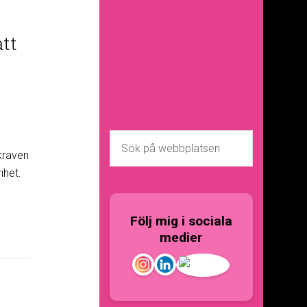
att
.
kraven
ihet.
Följ mig i sociala
medier