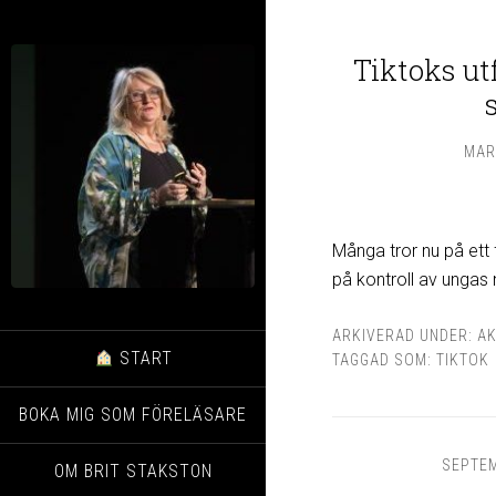
Tiktoks ut
MAR
Många tror nu på ett
på kontroll av ungas 
ARKIVERAD UNDER:
AK
START
TAGGAD SOM:
TIKTOK
BOKA MIG SOM FÖRELÄSARE
SEPTEM
OM BRIT STAKSTON