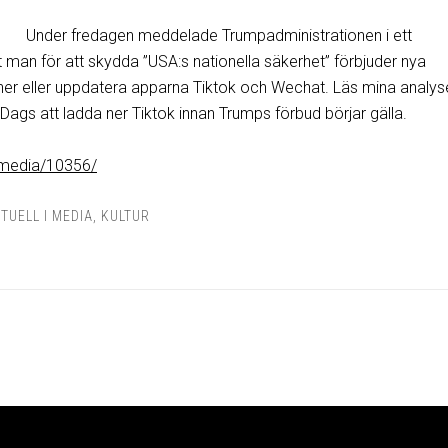
Under fredagen meddelade Trumpadministrationen i ett
man för att skydda ”USA:s nationella säkerhet” förbjuder nya
ner eller uppdatera apparna Tiktok och Wechat. Läs mina analy
Dags att ladda ner Tiktok innan Trumps förbud börjar gälla.
i-media/10356/
TUELL I MEDIA
,
KULTUR