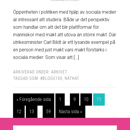
Öppenheten i politiken med hjälp av sociala medier
är intressant att studera. Både ur det perspektiv
som handlar om att det blir plattformar för
människor med makt att utöva än större makt. Där
utrikesminister Carl Bildt är ett lysande exempel på
en person med just makt vars makt förstärks i
sociala medier. Som visar att […]
ARKIVERAD UNDER:
ARKIVET
TAGGAD SOM:
#BLOGG100
,
NÄTHAT
« Föregående sida
1
…
9
10
11
12
13
…
59
Nästa sida »