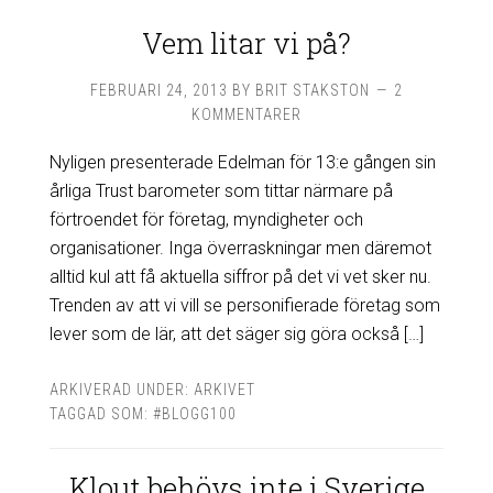
Vem litar vi på?
FEBRUARI 24, 2013
BY
BRIT STAKSTON
2
KOMMENTARER
Nyligen presenterade Edelman för 13:e gången sin
årliga Trust barometer som tittar närmare på
förtroendet för företag, myndigheter och
organisationer. Inga överraskningar men däremot
alltid kul att få aktuella siffror på det vi vet sker nu.
Trenden av att vi vill se personifierade företag som
lever som de lär, att det säger sig göra också […]
ARKIVERAD UNDER:
ARKIVET
TAGGAD SOM:
#BLOGG100
Klout behövs inte i Sverige