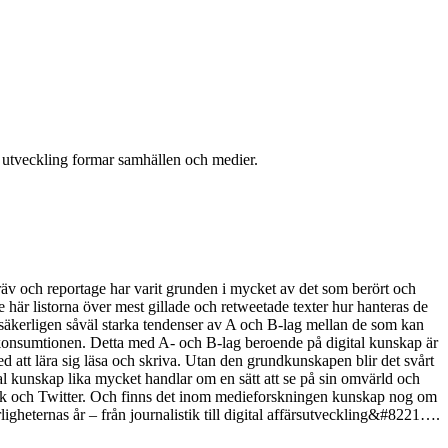
l utveckling formar samhällen och medier.
gräv och reportage har varit grunden i mycket av det som berört och
 här listorna över mest gillade och retweetade texter hur hanteras de
t säkerligen såväl starka tendenser av A och B-lag mellan de som kan
iekonsumtionen. Detta med A- och B-lag beroende på digital kunskap är
ed att lära sig läsa och skriva. Utan den grundkunskapen blir det svårt
al kunskap lika mycket handlar om en sätt att se på sin omvärld och
book och Twitter. Och finns det inom medieforskningen kunskap nog om
ligheternas år – från journalistik till digital affärsutveckling&#8221….