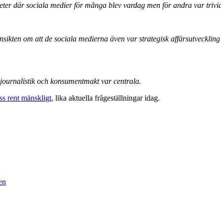
gheter där sociala medier för många blev vardag men för andra var trivia
nsikten om att de sociala medierna även var strategisk affärsutvecklin
ournalistik och konsumentmakt var centrala.
s rent mänskligt
, lika aktuella frågeställningar idag.
en