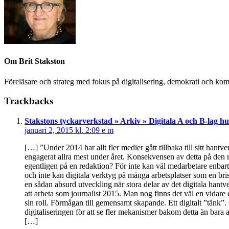
Om
Brit Stakston
Föreläsare och strateg med fokus på digitalisering, demokrati och kom
Trackbacks
Stakstons tyckarverkstad » Arkiv » Digitala A och B-lag h
januari 2, 2015 kl. 2:09 e m
[…] ”Under 2014 har allt fler medier gått tillbaka till sitt ha
engagerat allra mest under året. Konsekvensen av detta på den r
egentligen på en redaktion? För inte kan väl medarbetare enbart
och inte kan digitala verktyg på många arbetsplatser som en br
en sådan absurd utveckling när stora delar av det digitala hantv
att arbeta som journalist 2015. Man nog finns det väl en vidare
sin roll. Förmågan till gemensamt skapande. Ett digitalt ”tän
digitaliseringen för att se fler mekanismer bakom detta än bara 
[…]