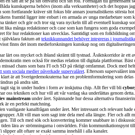
om en sätt att se på sin omvärld och sin roll. Förmågan till gemensamt s
. Båda kunskaperna behövs (inom alla verksamheter) och det hoppas jag 
m fortfarande kräver sitt fokus blir annars journalistikens största ho
ikens framtid ligger inte enbart i en armada av unga medarbetare som k
rna tänker och gör och tror sig vara nyckeln till all eventuell kunskap so
 mött lika många redaktioner och case som kan fungera som goda exempel 
ret för hur redaktioner kan utvecklas. Samtidigt som en folkbildning om
t självklara faktum att
teknikkunnandet behöver integreras i journalistik
isst finns det inom medieforskningen kunskap nog om digitaliseringen 
ar lärt oss mycket och ibland skrämt till tystnad. Åsiktskorridor är ett 
demokratin men också för medias relation till digitala plattformar. Bäst 
En missad chans som bara FI och SD på riktigt omfamnat. Dock med helt 
ätt som sociala medier påverkade supervalåret
. Eftersom supervalåret in
t klart är att Sverigedemokraterna har en problemformulering som delas av 
rändras på andra sätt.
it sig in under huden i form av inskjutna chip. Allt fler vill bli
cybor
r oss tekniken och hur vill att vår vardag ska underlättas genom detta.
lev mainstream
under året. Spännande hur dessa alternativa finansieri
k är en perfekt matchning.
den vanligaste kanalfrågan under året. Mer intressant och relevant hade 
lgrupper. Allt vill man som sagt inte dela med alla längre.
Fler
och allt 
seringen. Till och med sök och konvertering kommer snabbare in i diskuss
a tiden lära av strömningarna i omvärlden. Från kommunikationspynt til
i slipper allt oftare se exakt samma innehåll i alla kanaler.