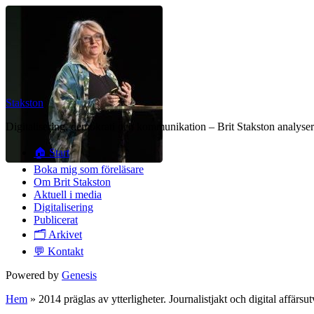
Stakston
Digitalisering, demokrati och kommunikation – Brit Stakston analysera
🏠 Start
Boka mig som föreläsare
Om Brit Stakston
Aktuell i media
Digitalisering
Publicerat
🗂️ Arkivet
💬 Kontakt
Powered by
Genesis
Hem
»
2014 präglas av ytterligheter. Journalistjakt och digital affärsu