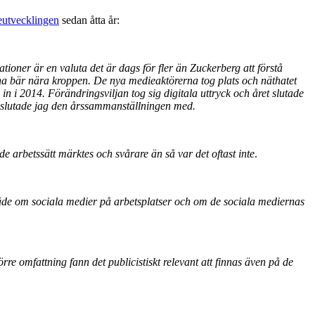
eutvecklingen
sedan åtta år:
tioner är en valuta det är dags för fler än Zuckerberg att förstå
rna bär nära kroppen. De nya medieaktörerna tog plats och näthatet
n i 2014. Förändringsviljan tog sig digitala uttryck och året slutade
avslutade jag den årssammanställningen med.
e arbetssätt märktes och svårare än så var det oftast inte
.
både om sociala medier på arbetsplatser och om de sociala mediernas
örre omfattning fann det publicistiskt relevant att finnas även på de