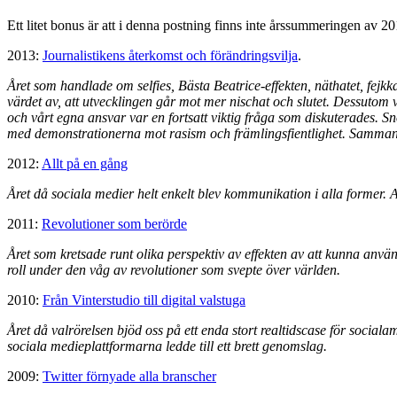
Ett litet bonus är att i denna postning finns inte årssummeringen av 2
2013:
Journalistikens återkomst och förändringsvilja
.
Året som handlade om selfies, Bästa Beatrice-effekten, näthatet, fejkk
värdet av, att utvecklingen går mot mer nischat och slutet. Dessutom
och vårt egna ansvar var en fortsatt viktig fråga som diskuterades. S
med demonstrationerna mot rasism och främlingsfientlighet. Sammanta
2012:
Allt på en gång
Året då sociala medier helt enkelt blev kommunikation i alla former. 
2011:
Revolutioner som berörde
Året som kretsade runt olika perspektiv av effekten av att kunna an
roll under den våg av revolutioner som svepte över världen.
2010:
Från Vinterstudio till digital valstuga
Året då valrörelsen bjöd oss på ett enda stort realtidscase för sociala
sociala medieplattformarna ledde till ett brett genomslag.
2009:
Twitter förnyade alla branscher