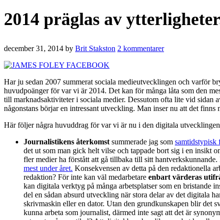
2014 präglas av ytterligheter
december 31, 2014
by
Brit Stakston
2 kommentarer
Har ju sedan 2007 summerat sociala medieutvecklingen och varför bry
huvudpoänger för var vi är 2014. Det kan för många låta som den mest 
till marknadsaktiviteter i sociala medier. Dessutom ofta lite vid sida
någonstans börjar en intressant utveckling. Man inser nu att det finns
Här följer några huvuddrag för var vi är nu i den digitala utvecklinge
Journalistikens återkomst
summerade jag som
samtidstypisk 
det ut som man gick helt vilse och tappade bort sig i en insikt 
fler medier ha förstått att gå tillbaka till sitt hantverkskunna
mest under året.
Konsekvensen av detta på den redaktionella arbe
redaktion? För inte kan väl medarbetare
enbart värderas utifr
kan digitala verktyg på många arbetsplatser som en bristande i
del en sådan absurd utveckling när stora delar av det digitala h
skrivmaskin eller en dator. Utan den grundkunskapen blir det sv
kunna arbeta som journalist, därmed inte sagt att det är synony