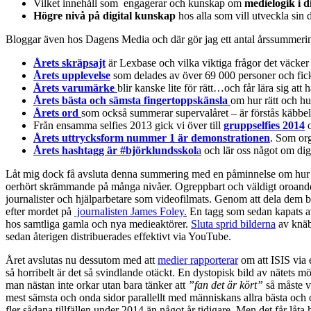
Vilket innehåll som engagerar och kunskap om
medielogik i d
Högre nivå
på digital kunskap
hos
alla som vill utveckla sin 
Bloggar även hos Dagens Media och där gör jag ett antal årssummer
Årets skräpsajt
är Lexbase och vilka viktiga frågor det väcker
Årets upplevelse
som delades av över 69 000 personer och fick 
Årets varumärke
blir kanske lite för rätt…och får lära sig a
Årets bästa och sämsta fingertoppskänsla
om hur rätt och hu
Årets ord
som också summerar supervalåret – är förstås käbbel. 
Från ensamma selfies 2013 gick vi över till
gruppselfies 2014
o
Årets uttrycksform nummer 1 är demonstrationen
. Som org
Årets hashtagg är #björklundsskol
a
och lär oss något om dig
Låt mig dock få avsluta denna summering med en påminnelse om hur ä
oerhört skrämmande på många nivåer. Ogreppbart och väldigt oroande. A
journalister och hjälparbetare som videofilmats. Genom att dela dem b
efter mordet på
journalisten James Foley.
En tagg som sedan kapats av
hos samtliga gamla och nya medieaktörer.
Sluta sprid bilderna
av knäb
sedan återigen distribuerades effektivt via YouTube.
Året avslutas nu dessutom med att
medier rapporterar
om att ISIS via 
så horribelt är det så svindlande otäckt. En dystopisk bild av nätets m
man nästan inte orkar utan bara tänker att
”fan det är kört”
så måste v
mest sämsta och onda sidor parallellt med människans allra bästa och om
fler sådana tillfällen under 2014 än något år tidigare. Men det får låt