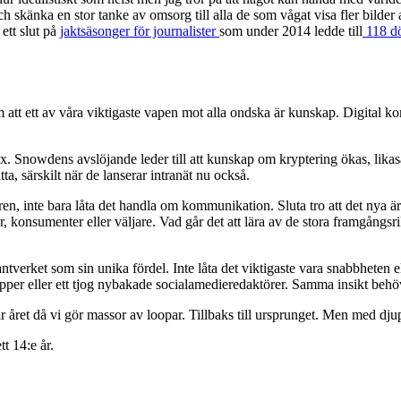
skänka en stor tanke av omsorg till alla de som vågat visa fler bilder 
ett slut på
jaktsäsonger för journalister
som under 2014 ledde till
118 d
om att ett av våra viktigaste vapen mot alla ondska är kunskap. Digital k
ex. Snowdens avslöjande leder till att kunskap om kryptering ökas, lik
ta, särskilt när de lanserar intranät nu också.
en, inte bara låta det handla om kommunikation. Sluta tro att det nya är d
 konsumenter eller väljare. Vad går det att lära av de stora framgångsr
antverket som sin unika fördel. Inte låta det viktigaste vara snabbheten 
 eller ett tjog nybakade socialamedieredaktörer. Samma insikt behöve
lir året då vi gör massor av loopar. Tillbaks till ursprunget. Men med d
ett 14:e år.