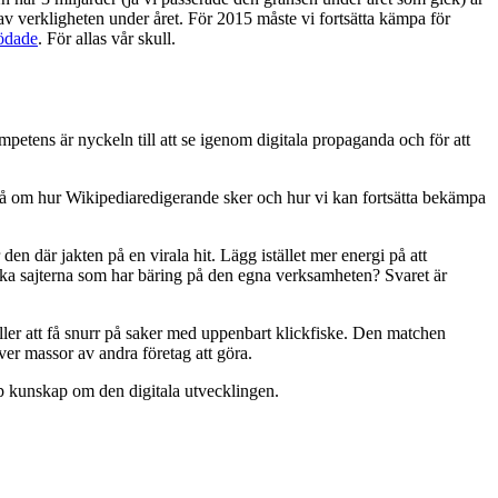
av verkligheten under året. För 2015 måste vi fortsätta kämpa för
ödade
. För allas vår skull.
ompetens är nyckeln till att se igenom digitala propaganda och för att
aså om hur Wikipediaredigerande sker och hur vi kan fortsätta bekämpa
en där jakten på en virala hit. Lägg istället mer energi på att
ika sajterna som har bäring på den egna verksamheten? Svaret är
eller att få snurr på saker med uppenbart klickfiske. Den matchen
r massor av andra företag att göra.
jup kunskap om den digitala utvecklingen.