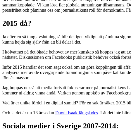
sammankopplade. Vi kan lösa fler globala utmaningar tillsammans. Och 
pressfrihet och påminna oss om journalistikens roll för demokratin. Få 
2015 då?
Ja efter en så tung avslutning så blir det igen viktigt att påminna sig 
kunna hejda sig själv från att bli delar i det.
I kölvattnet på det ökade behovet av mer kunskap så hoppas jag att t.
näthatet.
Diskussionen om Facebooks
publicistik behöver också fortsät
Inför 2015 handlar det som sagt också om att göra kopplingen till affär
analysera mer av de övergripande förändringarna som påverkat kunder,
förstås massor.
Jag hoppas också
att media fortsatt fokuserar mer på journalistikens h
kommer ni aldrig vinna ändå. Varken genom uppköp av Facebookgrupper
Vad är er unika fördel i en digital samtid? För en sak är säker. 2015 b
Och ja det är nu 13 år sedan
Dawit Isaak fängslades
. Låt det inte blir 
Sociala medier i Sverige 2007-2014: