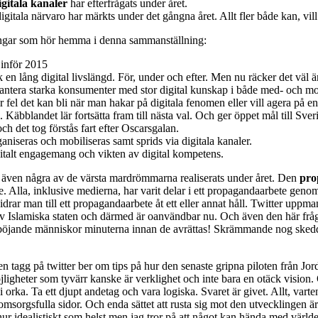
igitala kanaler
har efterfrågats under året.
digitala närvaro har märkts under det gångna året. Allt fler både kan, vi
ingar som hör hemma i denna sammanställning:
 inför 2015
en lång digital livslängd. För, under och efter. Men nu räcker det väl ä
tt hantera starka konsumenter med stor digital kunskap i både med- och m
r fel det kan bli när man hakar på digitala fenomen eller vill agera på e
Käbblandet lär fortsätta fram till nästa val. Och ger öppet mål till Sve
ch det tog förstås fart efter Oscarsgalan.
aniseras och mobiliseras samt sprids via digitala kanaler.
italt engagemang och vikten av digital kompetens.
ven några av de värsta mardrömmarna realiserats under året. Den
pro
lla, inklusive medierna, har varit delar i ett propagandaarbete genom 
idrar man till ett propagandaarbete åt ett eller annat håll. Twitter up
 Islamiska staten och därmed är oanvändbar nu. Och även den här fråg
öjande människor minuterna innan de avrättas! Skrämmande nog skedde
en tagg på twitter ber om tips på hur den senaste gripna piloten från Jo
öjligheter som tyvärr kanske är verklighet och inte bara en otäck vision
i orka. Ta ett djupt andetag och vara logiska. Svaret är givet. Allt, vart
sorgsfulla sidor. Och enda sättet att rusta sig mot den utvecklingen är a
a hur idealistiskt som helst men jag tror på att något kan hända med värl