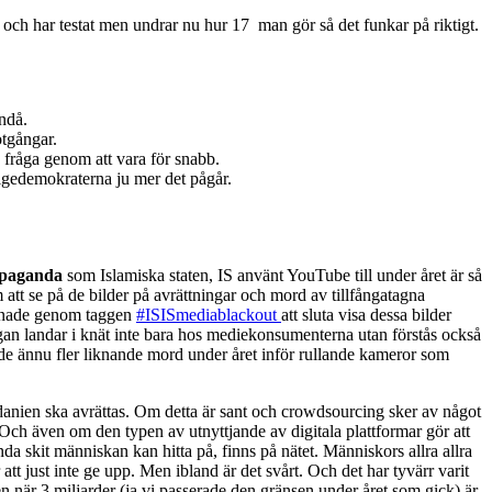
ll och har testat men undrar nu hur 17 man gör så det funkar på riktigt.
ndå.
otgångar.
n fråga genom att vara för snabb.
rigedemokraterna ju mer det pågår.
paganda
som Islamiska staten, IS använt YouTube till under året är så
att se på de bilder på avrättningar och mord av tillfångatagna
pmanade genom taggen
#ISISmediablackout
att sluta visa dessa bilder
an landar i knät inte bara hos mediekonsumenterna utan förstås också
 ännu fler liknande mord under året inför rullande kameror som
rdanien ska avrättas. Om detta är sant och crowdsourcing sker av något
. Och även om den typen av utnyttjande av digitala plattformar gör att
enda skit människan kan hitta på, finns på nätet. Människors allra allra
tt just inte ge upp. Men ibland är det svårt. Och det har tyvärr varit
den när 3 miljarder (ja vi passerade den gränsen under året som gick) är