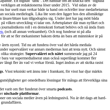
kapande. Ett digitalt ”tänk”. Det handlar om att knäcka den ”digitala
verkligen att redaktionerna löser under 2015. Vid sidan av de
t nu hur uselt man verkar både ta hand om och/eller inse medarbetarnas
an sociala medielogik. Lika lite som den ligger hos den allsmäktige
m läsare/tittare kan tillgodogöra sig. Under året har jag mött båda
på vilken utveckling vi talar om. Arbetsplatser där man nyfiket och
 journalistikens roll i en demokrati fortsatt behövs och nå ända fram
en.
(och all annan verksamhet). Och nog funderar ni på alla
för att se fler mekanismer bakom detta än bara att människor är på
av årets nyord. Tid nu att fundera över vad det hårda mediala
under supervalåret var annars mediernas lust att testa nytt. Och sämst
olika strategier.
Supervalåret och nätet
summerade jag på 24
te bara var supermedialiserat utan också superlångt kommer fler
långt fler än vad vi verkar förstå. Inget ändras av att skrika rasist
gs
. Visst tekniskt sett ännu inte i framkant, för visst har djur märkts
ngsmöjligheter ger omedelbara lösningar för många att förverkliga sina
det varit om fler funderat över smarta
podcasts
.
mer
nischade plattformar
.
ioner om sociala medier även på ledningsnivå. Nu är det dags att hard-
l grundaffären.