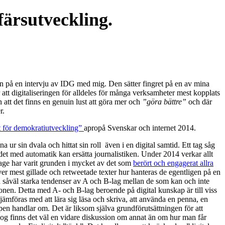
ffärsutveckling.
n på en intervju av IDG med mig. Den sätter fingret på en av mina
att digitaliseringen för alldeles för många verksamheter mest kopplats
 att det finns en genuin lust att göra mer och
”göra bättre”
och där
r.
t för demokratiutveckling”
apropå Svenskar och internet 2014.
a ur sin dvala och hittat sin roll även i en digital samtid. Ett tag såg
det med automatik kan ersätta journalistiken. Under 2014 verkar allt
rtage har varit grunden i mycket av det som
berört och engagerat allra
er mest gillade och retweetade texter hur hanteras de egentligen på en
n såväl starka tendenser av A och B-lag mellan de som kan och inte
nen. Detta med A- och B-lag beroende på digital kunskap är till viss
 jämföras med att lära sig läsa och skriva, att använda en penna, en
pen handlar om. Det är liksom själva grundförutsättningen för att
nog finns det väl en vidare diskussion om annat än om hur man får