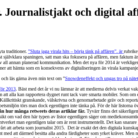
. Journalistjakt och digital a
ta traditioner.
”Sluta jaga virala hits – börja tänk på affären”. är
rubrike
självklara spaningen, satt man ska fokusera på affären, men faktum är 
n av all annan planerad kommunikation. Men det nya för 2014 är verkligen
 mer att hämta som en konsekvens av digitaliseringen än virala kampanje
n och läs gärna även min text om ”
Snowdeneffekt och ungas tro på näte
för 2013
. Bäst med det år vi nu lämnar är att medierna delvis verkat vakn
om att alla kan rapportera dygnet runt tack vare smarta mobiler. Som om 
nde. Källkritiskt granskande, välskrivna och genomarbetade gräv och repo
tsmiljön törs man dock egentligen inte tänka på. För de här listorna öv
ån hur många retweets deras artiklar får.
Tyvärr finns det säkerlige
nsikt om vad den här typen av listor egentligen säger om mediekonsumtio
antverket man egentligen talar om är rent instrumentellt. Det kan snarare
årt att arbeta som journalist 2015. Det är exakt det den digitala kunska
mt med att därmed besitta alla andra färdigheter som yrket kräver. Men 