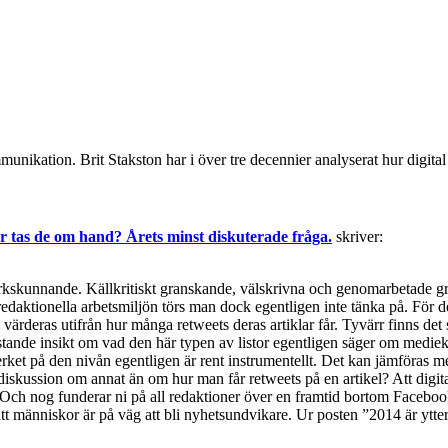
munikation. Brit Stakston har i över tre decennier analyserat hur digita
ur tas de om hand? Årets minst diskuterade fråga.
skriver:
ntverkskunnande. Källkritiskt granskande, välskrivna och genomarbetade 
edaktionella arbetsmiljön törs man dock egentligen inte tänka på. För de
 värderas utifrån hur många retweets deras artiklar får. Tyvärr finns de
istande insikt om vad den här typen av listor egentligen säger om med
erket på den nivån egentligen är rent instrumentellt. Det kan jämföras m
 diskussion om annat än om hur man får retweets på en artikel? Att digit
k”. Och nog funderar ni på all redaktioner över en framtid bortom Face
att människor är på väg att bli nyhetsundvikare. Ur posten ”2014 är ytter