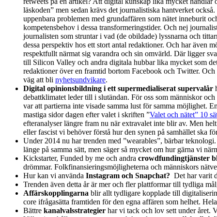
retweets på en artikel? Att digital kunskap lika mycket handlar 
läskoden” men sedan krävs det journalistiska hantverket också
uppenbara problemen med grundaffären som nätet inneburit och so
kompetensbehov i dessa transformeringstider. Och nej journalist
journalisten som struntar i vad (de obildade) lyssnarna och titta
dessa perspektiv hos ett stort antal redaktioner. Och har även
respektfullt närmat sig varandra och sin omvärld. Där ligger sva
till Silicon Valley och andra digitala hubbar lika mycket som de
redaktioner över en framtid bortom Facebook och Twitter. Och v
väg att bli
nyhetsundvikare
.
Digital opinionsbildning i ett supermedialiserat supervalår
h
debattklimatet leder till i slutändan. För oss som människor och 
var att partierna inte visade samma lust för samma möjlighet. 
mastiga sidor dagen efter valet i skriften ”
Valet och nätet” 10 s
efteranalyser längre fram nu när extravalet inte blir av. Men hel
eller fascist vi behöver förstå hur den synen på samhället ska fö
Under 2014 nu har trenden med ”wearables”, bärbar teknologi. tag
länge på samma sätt, men säger så mycket om hur gärna vi närma
Kickstarter, Funded by me och andra
crowdfundingtjänster b
drömmar. Folkfinansieringsmöjligheterna och människors nätver
Hur kan vi använda
Instagram och Snapchat?
Det har varit 
Trenden även detta år är mer och fler plattformar till tydliga må
Affärskopplingarna
blir allt tydligare kopplade till digitali
core ifrågasätta framtiden för den egna affären som helhet. Hel
Bättre
kanalvalsstrategier
har vi tack och lov sett under året. V