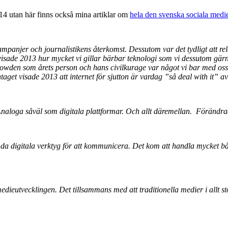
014 utan här finns också mina artiklar om
hela den svenska sociala medi
ampanjer och journalistikens återkomst. Dessutom var det tydligt att rela
 visade 2013 hur mycket vi gillar bärbar teknologi som vi dessutom gä
nowden som årets person och hans civilkurage var något vi bar med oss i
get visade 2013 att internet för sjutton är vardag ”så deal with it” 
Analoga såväl som digitala plattformar. Och allt däremellan. Förändrad
vända digitala verktyg för att kommunicera. Det kom att handla mycket 
medieutvecklingen. Det tillsammans med att traditionella medier i allt st