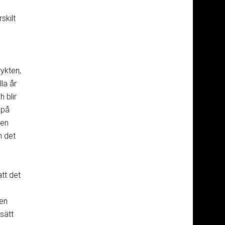
skilt
rykten,
la år
 blir
 på
den
n det
att det
 en
sätt