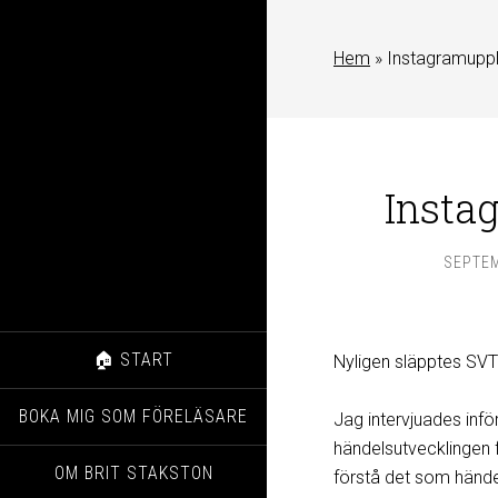
Hem
»
Instagramuppl
Insta
SEPTEM
🏠 START
Nyligen släpptes SV
BOKA MIG SOM FÖRELÄSARE
Jag intervjuades infö
händelsutvecklingen f
OM BRIT STAKSTON
förstå det som hände