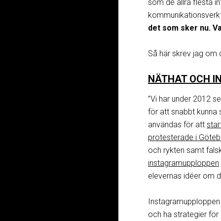
som de allra flesta i
kommunikationsverkty
det som sker nu. Va
Så här skrev jag om 
NÄTHAT OCH I
”Vi har under 2012 set
för att snabbt kunna 
användas för att
star
protesterade i Göte
och rykten samt fal
instagramupploppen
elevernas idéer om d
Instagramupploppen h
och ha strategier fö