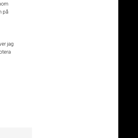
inom
n på
ver jag
ptera