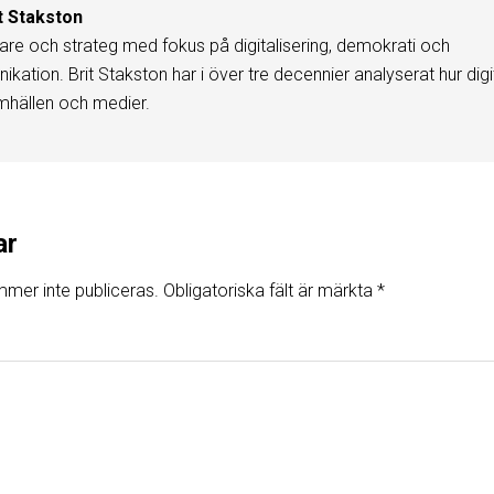
t Stakston
are och strateg med fokus på digitalisering, demokrati och
kation. Brit Stakston har i över tre decennier analyserat hur digi
mhällen och medier.
ar
mer inte publiceras.
Obligatoriska fält är märkta
*