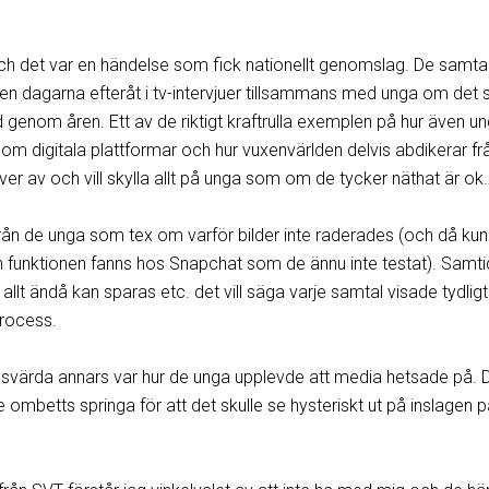
och det var en händelse som fick nationellt genomslag. De samtal
en dagarna efteråt i tv-intervjuer tillsammans med unga om det
d genom åren. Ett av de riktigt kraftrulla exemplen på hur även u
om digitala plattformar och hur vuxenvärlden delvis abdikerar frå
ver av och vill skylla allt på unga som om de tycker näthat är ok
rån de unga som tex om varför bilder inte raderades (och då kun
 funktionen fanns hos Snapchat som de ännu inte testat). Samti
llt ändå kan sparas etc. det vill säga varje samtal visade tydligt
process.
svärda annars var hur de unga upplevde att media hetsade på. 
 ombetts springa för att det skulle se hysteriskt ut på inslagen 