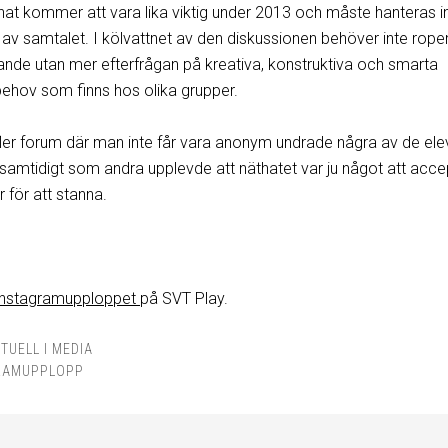
at kommer att vara lika viktig under 2013 och måste hanteras 
 av samtalet. I kölvattnet av den diskussionen behöver inte rope
nde utan mer efterfrågan på kreativa, konstruktiva och smarta
 behov som finns hos olika grupper.
 fler forum där man inte får vara anonym undrade några av de ele
 samtidigt som andra upplevde att näthatet var ju något att acce
r för att stanna.
nstagramupploppet
på SVT Play.
TUELL I MEDIA
RAMUPPLOPP