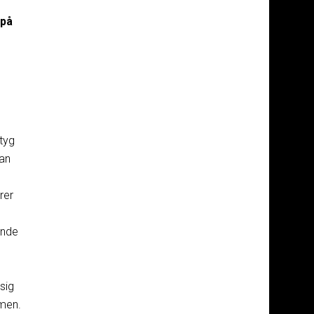
 på
ktyg
kan
rer
ande
sig
mmen.