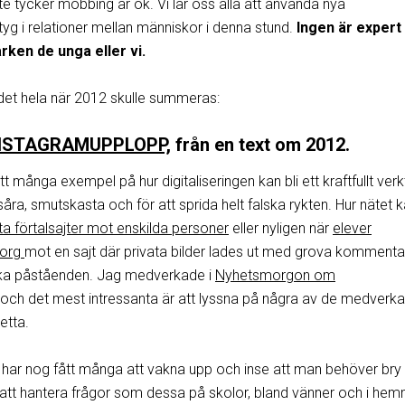
nte tycker mobbing är ok. Vi lär oss alla att använda nya
g i relationer mellan människor i denna stund.
Ingen är expert
rken de unga eller vi.
det hela när 2012 skulle summeras:
NSTAGRAMUPPLOPP,
från en text om 2012.
t många exempel på hur digitaliseringen kan bli ett kraftfullt ver
såra, smutskasta och för att sprida helt falska rykten. Hur nätet 
ta förtalsajter mot enskilda personer
eller nyligen när
elever
borg
mot en sajt där privata bilder lades ut med grova kommenta
ska påståenden. Jag medverkade i
Nyhetsmorgon om
och det mest intressanta är att lyssna på några av de medverk
etta.
ar nog fått många att vakna upp och inse att man behöver bry 
r att hantera frågor som dessa på skolor, bland vänner och i he