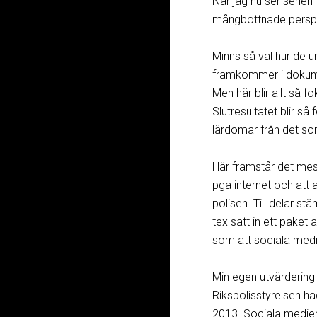
När jag nu ser serien
mångbottnade perspek
Minns så väl hur de u
framkommer i dokumen
Men här blir allt så 
Slutresultatet blir så
lärdomar från det s
Här framstår det mest
pga internet och att 
polisen. Till delar s
tex satt in ett paket 
som att sociala medie
Min egen utvärdering
Rikspolisstyrelsen h
2013.
Sociala medier