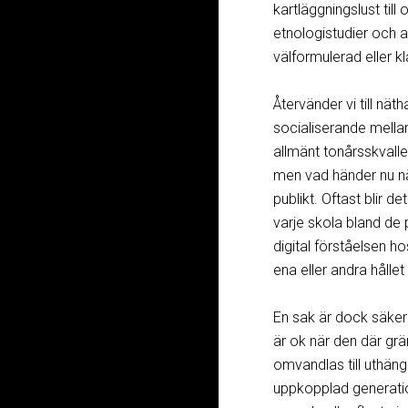
kartläggningslust till
etnologistudier och a
välformulerad eller kl
Återvänder vi till nä
socialiserande mellan
allmänt tonårsskvall
men vad händer nu nä
publikt. Oftast blir d
varje skola bland de 
digital förståelsen ho
ena eller andra hållet 
En sak är dock säker 
är ok när den där grä
omvandlas till uthäng
uppkopplad generati