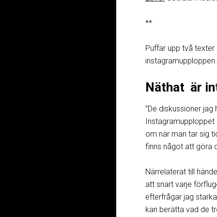
**
Puffar upp två texter
instagramupploppen.
Näthat är in
”De diskussioner jag 
Instagramupploppet h
om när man tar sig ti
finns något att göra 
Närrelaterat till hä
att snart varje förfl
efterfrågar jag star
kan berätta vad de t