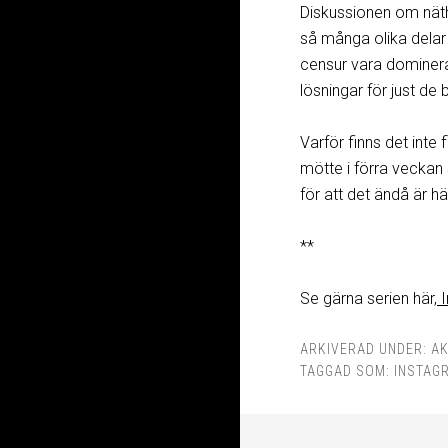
Diskussionen om näth
så många olika delar
censur vara dominera
lösningar för just de
Varför finns det inte
mötte i förra veckan
för att det ändå är hä
**
Se gärna serien här,
I
ARKIVERAD UNDER:
AK
TAGGAD SOM:
INSTAG