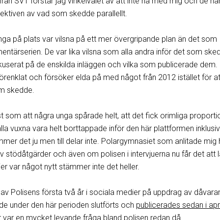
 från SVT förstår jag vinkelvalet av att inte ha med mig och de hä
tiven av vad som skedde parallellt.
nga på plats var vilsna på ett mer övergripande plan än det som
tärserien. De var lika vilsna som alla andra inför det som ske
fokuserat på de enskilda inläggen och vilka som publicerade dem.
 förenklat och försöker elda på med något från 2012 istället för at
om skedde.
 som att några unga spårade helt, att det fick orimliga proporti
alla vuxna vara helt borttappade inför den här plattformen inklusi
tämmer det ju men till delar inte. Polargymnasiet som anlitade mig
av stödåtgärder och även om polisen i intervjuerna nu får det att 
r var något nytt stämmer inte det heller.
 av Polisens första två år i sociala medier på uppdrag av dåvar
ade under den här perioden slutförts och
publicerades sedan i apri
 var en mycket levande fråga bland polisen redan då.