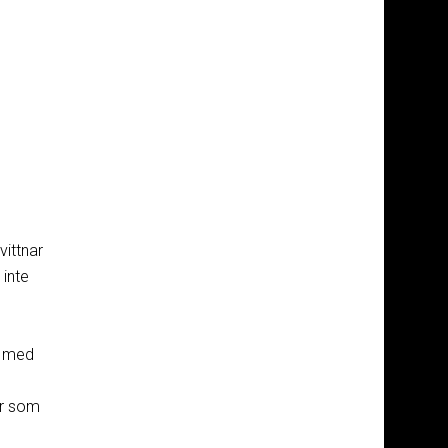
vittnar
 inte
a med
er som