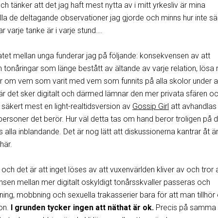
 och tänker att det jag haft mest nytta av i mitt yrkesliv är mina
lla de deltagande observationer jag gjorde och minns hur inte sär
ar varje tanke är i varje stund….
thatet mellan unga funderar jag på följande: konsekvensen av att
 tonåringar som länge bestått av ältande av varje relation, lösa 
er om vem som varit med vem som funnits på alla skolor under al
r det sker digitalt och därmed lämnar den mer privata sfären och
et säkert mest en light-realtidsversion av
Gossip Girl
att avhandlas
personer det berör. Hur väl detta tas om hand beror troligen på 
s alla inblandande. Det är nog lätt att diskussionerna kantrar åt ä
här.
och det är att inget löses av att vuxenvärlden kliver av och tror 
nsen mellan mer digitalt oskyldigt tonårsskvaller passeras och
ning, mobbning och sexuella trakasserier bara för att man tillhör
on.
I grunden tycker ingen att näthat är ok.
Precis på samma 