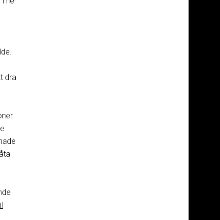
r mer
dde.
t dra
oner
ve
 hade
låta
ande
l