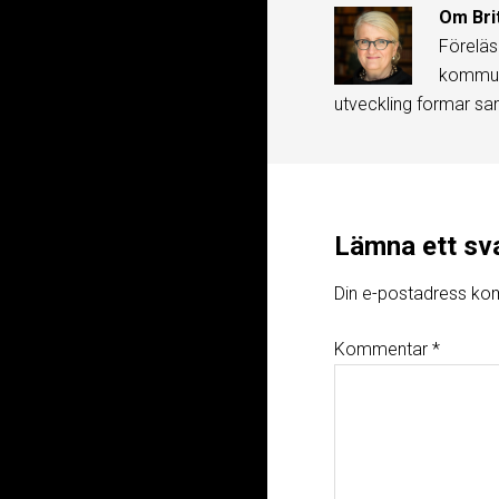
Om
Bri
Föreläs
kommuni
utveckling formar sa
Lämna ett sv
Din e-postadress kom
Kommentar
*