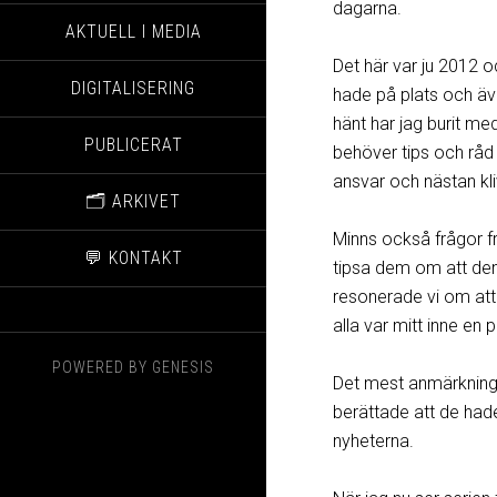
dagarna.
AKTUELL I MEDIA
Det här var ju 2012 
DIGITALISERING
hade på plats och äv
hänt har jag burit me
PUBLICERAT
behöver tips och råd 
ansvar och nästan kli
🗂️ ARKIVET
Minns också frågor f
💬 KONTAKT
tipsa dem om att den
resonerade vi om att a
alla var mitt inne en 
POWERED BY
GENESIS
Det mest anmärkning
berättade att de hade
nyheterna.