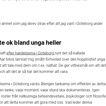
 i ämnet som jag skrev strax efter att jag varit i Göteborg under
te ok bland unga heller
haft
efter händelserna i Göteborg
runt det så kallade
ar bitvis lämnat mig smått förtvivlad över den hopplöshet unga 
d att tala med dem om t.ex. näthat. De ger vittnesmål om att det
och att det är så här det kommer att vara.
ndelserna i Göteborg väcks återigen tankarna om effekten av dett
ugen tanke, varje moment, varje stund ska dokumenteras. Igen
ka röster från nätkunniga beteendevetare, psykologer och filosof
ror att detta kommer att göra med oss. Vad leder denna