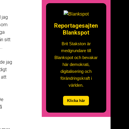
 jag
 som
Reportagesajten
Blankspot
nga
n sitt
Brit Stakston är
….
medgrundare till
Blankspot och bevakar
de jag
här demokrati,
digt
digitalisering och
 att
förändringskraft i
världen.
De
Klicka här
på