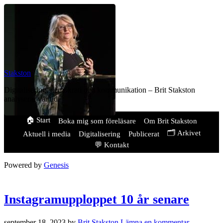
Stakston
Digitalisering, demokrati och kommunikation – Brit Stakston
analyserar vår tid.
🏠 Start
Boka mig som föreläsare
Om Brit Stakston
🗂️ Arkivet
Aktuell i media
Digitalisering
Publicerat
💬 Kontakt
Powered by
Genesis
Instagramupploppet 10 år senare
september 18, 2023
by
Brit Stakston
Lämna en kommentar