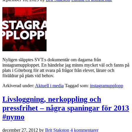
Nyligen släpptes SVT:s dokumentär om dagarna från
instagramupploppet. En händelse jag minns mycket väl och fanns på
plats i Göteborg för att svara på frågor från elever, lärare och
föräldrar på plats vid behov.
Arkiverad under:
Aktuell i media
Taggad som:
instagramupplopp
Livsloggning, nerkoppling och
pressfrihet – några spaningar för 2013
#nymo
december 27, 2012
by
Brit Stakston
4 kommentarer