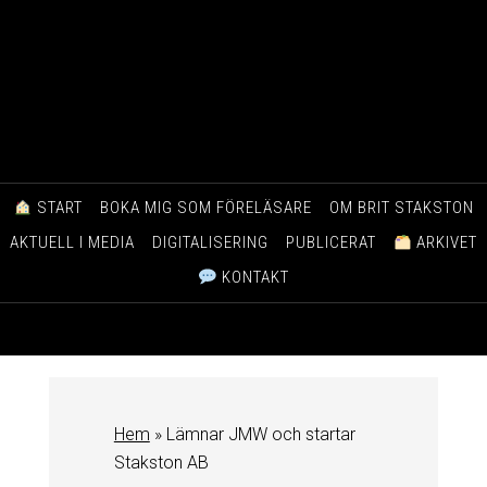
START
BOKA MIG SOM FÖRELÄSARE
OM BRIT STAKSTON
AKTUELL I MEDIA
DIGITALISERING
PUBLICERAT
ARKIVET
KONTAKT
Hem
»
Lämnar JMW och startar
Stakston AB