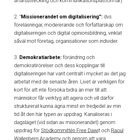
affärsutveckling och kommunikationsplattformar)
2. ”
Missionerandet om digitalisering”:
dvs
föreläsningar, modererande och författarskap om
digitaliseringen och digital opinionsbildning, vinklat
såväl mot företag, organisationer som individer.
3.
Demokratiarbete:
förändring och
demokratirörelser och dess kopplingar till
digitaliseringen har varit centralt i mycket av det jag
arbetat med de senaste åren. Livet är verkligen för
kort för att inte försöka bidra än mer till att
människor får verktyg att agera och vill därför
strukturerat kunna ägna minst en tredjedel av min
tid åt den här typen av uppdrag. Kanaliseras i
dagsläget (vid sidan av misionerandet) genom
uppdrag för
Stödkommittén Free Dawi
t och
Raoul
Wallenberg Academy
och genom att vara