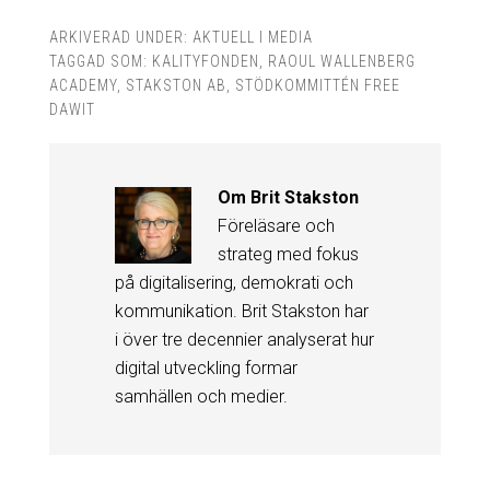
ARKIVERAD UNDER:
AKTUELL I MEDIA
TAGGAD SOM:
KALITYFONDEN
,
RAOUL WALLENBERG
ACADEMY
,
STAKSTON AB
,
STÖDKOMMITTÉN FREE
DAWIT
Om
Brit Stakston
Föreläsare och
strateg med fokus
på digitalisering, demokrati och
kommunikation. Brit Stakston har
i över tre decennier analyserat hur
digital utveckling formar
samhällen och medier.