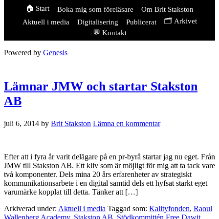
🏠 Start
Boka mig som föreläsare
Om Brit Stakston
🗂️ Arkivet
Aktuell i media
Digitalisering
Publicerat
💬 Kontakt
Powered by
Genesis
Lämnar JMW och startar Stakston
AB
juli 6, 2014
by
Brit Stakston
Lämna en kommentar
Efter att i fyra år varit delägare på en pr-byrå startar jag nu eget. Från
JMW till Stakston AB. Ett kliv som är möjligt för mig att ta tack vare
två komponenter. Dels mina 20 års erfarenheter av strategiskt
kommunikationsarbete i en digital samtid dels ett hyfsat starkt eget
varumärke kopplat till detta. Tänker att […]
Arkiverad under:
Aktuell i media
Taggad som:
Kalityfonden
,
Raoul
Wallenberg Academy
,
Stakston AB
,
Stödkommittén Free Dawit