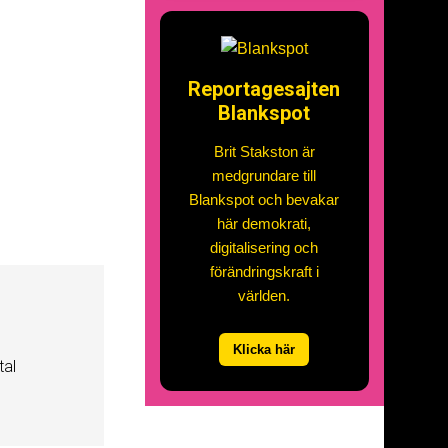
Reportagesajten
Blankspot
Brit Stakston är
medgrundare till
Blankspot och bevakar
här demokrati,
digitalisering och
förändringskraft i
världen.
Klicka här
tal