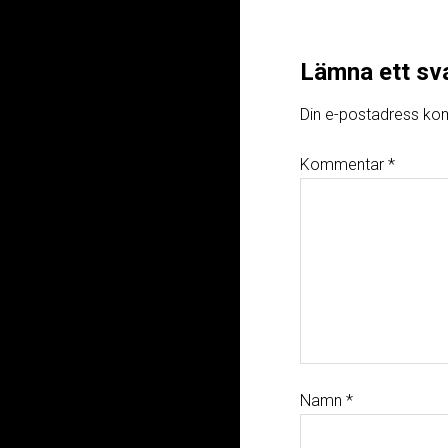
Lämna ett sv
Din e-postadress kom
Kommentar
*
Namn
*