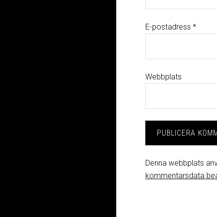
E-postadress
*
Webbplats
Denna webbplats anv
kommentarsdata be