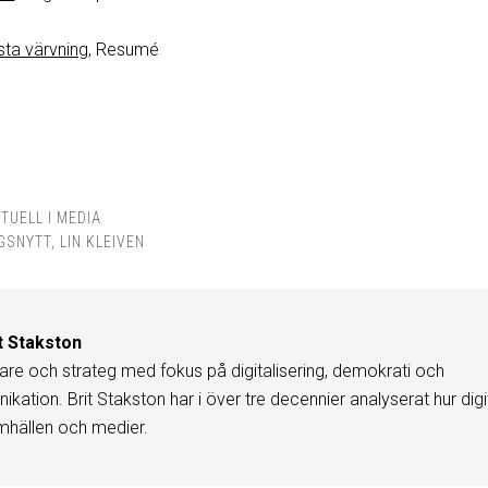
sta värvning
, Resumé
TUELL I MEDIA
GSNYTT
,
LIN KLEIVEN
t Stakston
are och strateg med fokus på digitalisering, demokrati och
kation. Brit Stakston har i över tre decennier analyserat hur digi
mhällen och medier.