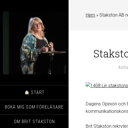
Hem
»
Stakston AB re
Staksto
AUGU
START
Dagens Opinion och 
BOKA MIG SOM FÖRELÄSARE
kommunikationskonsul
OM BRIT STAKSTON
Brit Stakston rekryter