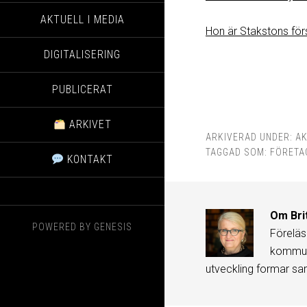
AKTUELL I MEDIA
Hon är Stakstons för
DIGITALISERING
PUBLICERAT
ARKIVET
ARKIVERAD UNDER:
AK
TAGGAD SOM:
FÖRETA
KONTAKT
Om
Bri
POWERED BY
GENESIS
Föreläs
kommuni
utveckling formar sa