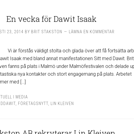
En vecka för Dawit Isaak
TI 23, 2014
BY
BRIT STAKSTON
LÄMNA EN KOMMENTAR
Vi är förstås väldigt stolta och glada över att få fortsätta ar
wit Isaak med bland annat manifestationen Sitt med Dawit. Brit
iven fanns på plats i Malmö under Malmöfestivalen och delade u
ntastiska nya kontakter och stort engagemang på plats. Arbetet
mmer med […]
TUELL I MEDIA
EDDAWIT
,
FÖRETAGSNYTT
,
LIN KLEIVEN
kston AB rekryterar Lin Kleiven