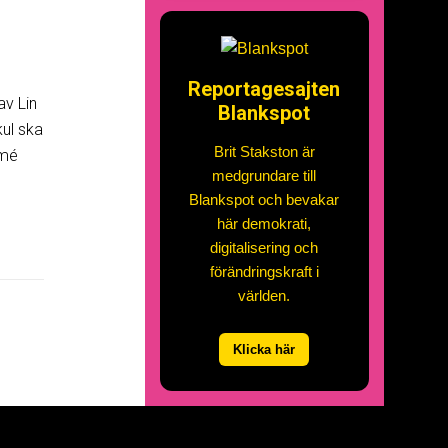
Reportagesajten
v Lin
Blankspot
ul ska
Brit Stakston är
esumé
medgrundare till
Blankspot och bevakar
här demokrati,
digitalisering och
förändringskraft i
världen.
Klicka här