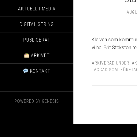
AKTUELL I MEDIA
AUGU
DIGITALISERING
Kleiven som kommuni
PUBLICERAT
vi ha! Brit Stakston
ARKIVET
ARKIVERAD UNDER:
AK
TAGGAD SOM:
FÖRETA
KONTAKT
POWERED BY
GENESIS