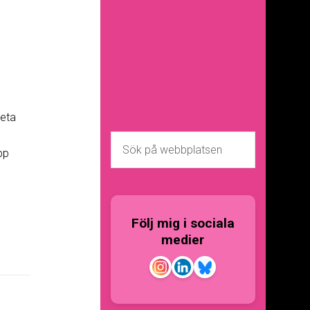
beta
pp
Följ mig i sociala
medier