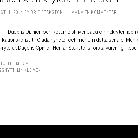
STI 1, 2014
BY
BRIT STAKSTON
LÄMNA EN KOMMENTAR
Dagens Opinion och Resumé skriver båda om rekryteringen a
kationskonsult. Glada nyheter och mer om detta senare. Men k
 rekryterar, Dagens Opinion Hon är Stakstons första värvning, R
TUELL I MEDIA
GSNYTT
,
LIN KLEIVEN