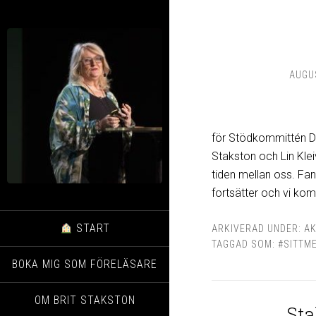
AUGUS
för Stödkommittén Da
Stakston och Lin Kle
tiden mellan oss. Fa
fortsätter och vi ko
START
ARKIVERAD UNDER:
AK
TAGGAD SOM:
#SITTM
BOKA MIG SOM FÖRELÄSARE
OM BRIT STAKSTON
Sta