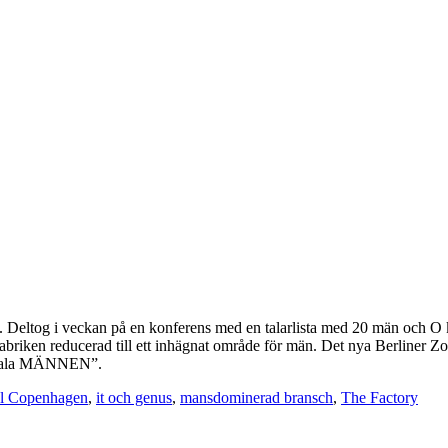
om. Deltog i veckan på en konferens med en talarlista med 20 män och 
sfabriken reducerad till ett inhägnat område för män. Det nya Berliner 
igitala MÄNNEN”.
al Copenhagen
,
it och genus
,
mansdominerad bransch
,
The Factory