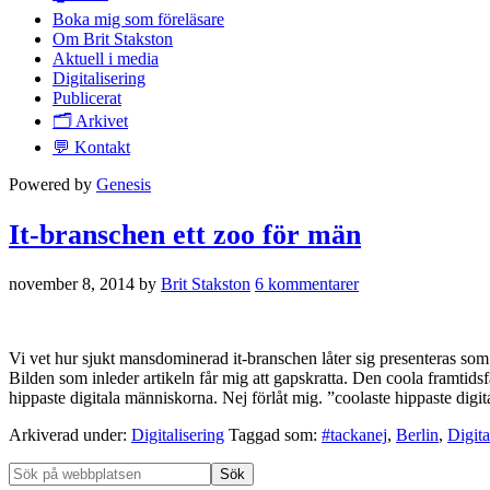
Boka mig som föreläsare
Om Brit Stakston
Aktuell i media
Digitalisering
Publicerat
🗂️ Arkivet
💬 Kontakt
Powered by
Genesis
It-branschen ett zoo för män
november 8, 2014
by
Brit Stakston
6 kommentarer
Vi vet hur sjukt mansdominerad it-branschen låter sig presenteras s
Bilden som inleder artikeln får mig att gapskratta. Den coola framtid
hippaste digitala människorna. Nej förlåt mig. ”coolaste hippaste d
Arkiverad under:
Digitalisering
Taggad som:
#tackanej
,
Berlin
,
Digit