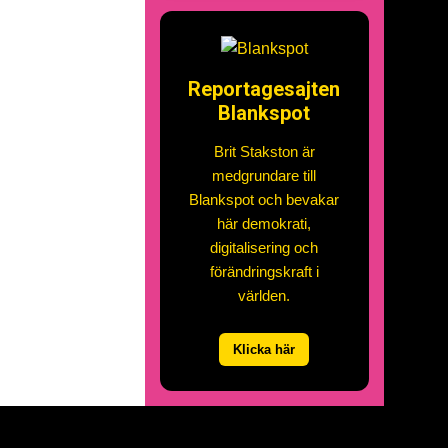
Reportagesajten
Blankspot
Brit Stakston är
medgrundare till
Blankspot och bevakar
här demokrati,
digitalisering och
förändringskraft i
världen.
Klicka här