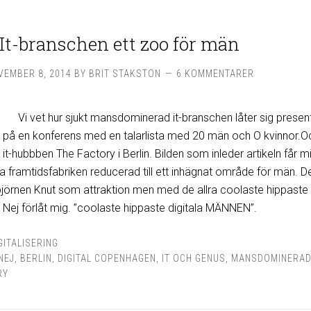
It-branschen ett zoo för män
VEMBER 8, 2014
BY
BRIT STAKSTON
6 KOMMENTARER
Vi vet hur sjukt mansdominerad it-branschen låter sig presen
 på en konferens med en talarlista med 20 män och O kvinnor.O
it-hubbben The Factory i Berlin. Bilden som inleder artikeln får mi
 framtidsfabriken reducerad till ett inhägnat område för män. D
sbjörnen Knut som attraktion men med de allra coolaste hippaste
 Nej förlåt mig. ”coolaste hippaste digitala MÄNNEN”.
GITALISERING
NEJ
,
BERLIN
,
DIGITAL COPENHAGEN
,
IT OCH GENUS
,
MANSDOMINERA
RY