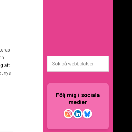
teras
ch
g att
et nya
Följ mig i sociala
medier
D