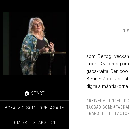
NO
som. Deltog i veckan
läser i DN Lördag om 
gapskratta. Den coola
Berliner Zoo. Utan i
digitala människorna.
🏠 START
ARKIVERAD UNDER:
DI
TAGGAD SOM:
#TACKA
BOKA MIG SOM FÖRELÄSARE
BRANSCH
,
THE FACTO
OM BRIT STAKSTON