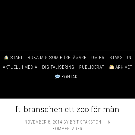
START
BOKA MIG SOM FÖRELÄSARE
OM BRIT STAKSTON
AKTUELL I MEDIA
DIGITALISERING
PUBLICERAT
ARKIVET
KONTAKT
It-branschen ett zoo för män
NOVEMBER 8, 2014
BY
BRIT STAKSTON
6
KOMMENTARER