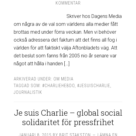
KOMMENTAR
Skriver hos Dagens Media
om några av de val som världens alla medier fått
brottas med under förra veckan. Men vi behöver
också adressera det faktum att det finns all fog i
världen för att faktiskt välja Aftonbladets väg. Att
det beslut som fanns från 2005 nio år senare var
något att hålla i handen […]
ARKIVERAD UNDER:
OM MEDIA
TAGGAD SOM:
#CHARLIEHEBDO
,
#JESUISCHARLIE
,
JOURNALISTIK
Je suis Charlie – global social
solidaritet för pressfrihet
JANUARI 8, 2015
BY
BRIT STAKSTON
LÄMNA EN