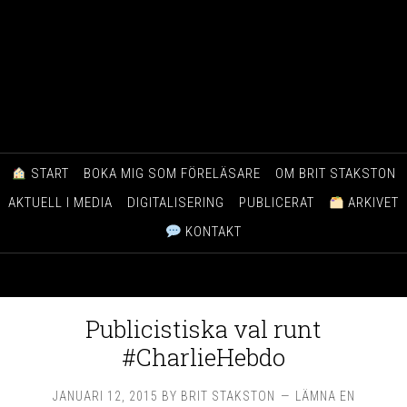
START
BOKA MIG SOM FÖRELÄSARE
OM BRIT STAKSTON
AKTUELL I MEDIA
DIGITALISERING
PUBLICERAT
ARKIVET
KONTAKT
Publicistiska val runt
#CharlieHebdo
JANUARI 12, 2015
BY
BRIT STAKSTON
LÄMNA EN