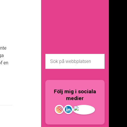
inte
ga
öf en
Följ mig i sociala
medier