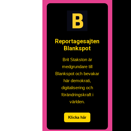
Reportagesajten
Blankspot
Brit Stakston är
medgrundare till
Blankspot och bevakar
här demokrati,
digitalisering och
förändringskraft i
världen.
Klicka här