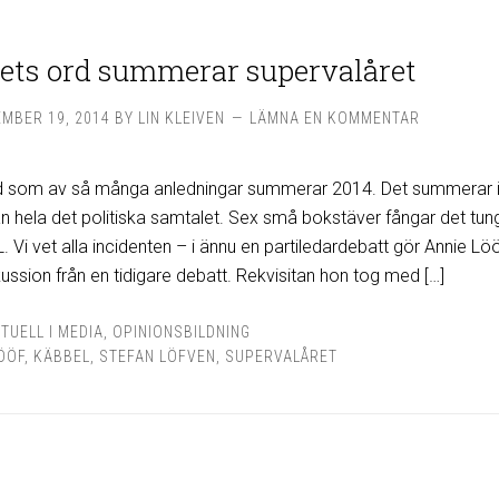
ets ord summerar supervalåret
MBER 19, 2014
BY
LIN KLEIVEN
LÄMNA EN KOMMENTAR
ord som av så många anledningar summerar 2014. Det summerar 
an hela det politiska samtalet. Sex små bokstäver fångar det tun
 Vi vet alla incidenten – i ännu en partiledardebatt gör Annie Lö
kussion från en tidigare debatt. Rekvisitan hon tog med […]
TUELL I MEDIA
,
OPINIONSBILDNING
ÖÖF
,
KÄBBEL
,
STEFAN LÖFVEN
,
SUPERVALÅRET