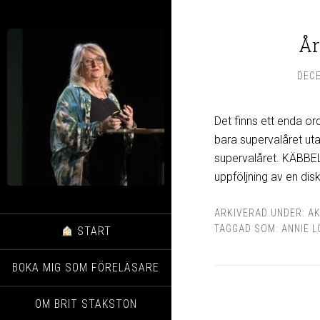
År
DECE
Det finns ett enda 
bara supervalåret ut
supervalåret. KÄBBEL.
uppföljning av en dis
ARKIVERAD UNDER:
AK
TAGGAD SOM:
ANNIE L
START
BOKA MIG SOM FÖRELÄSARE
OM BRIT STAKSTON