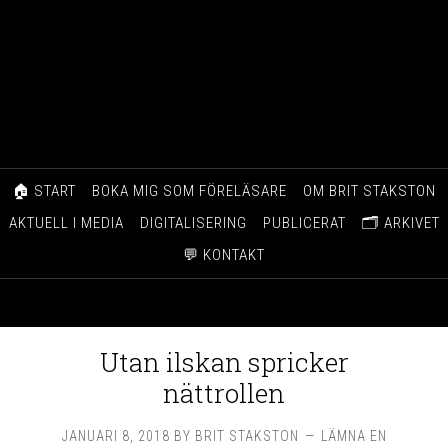
🏠 START
BOKA MIG SOM FÖRELÄSARE
OM BRIT STAKSTON
AKTUELL I MEDIA
DIGITALISERING
PUBLICERAT
🗂️ ARKIVET
💬 KONTAKT
Utan ilskan spricker
nättrollen
JANUARI 8, 2018
BY
BRIT STAKSTON
LÄMNA EN