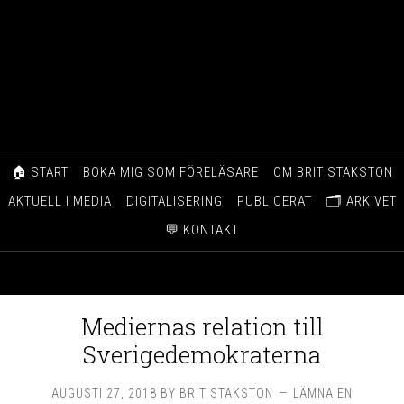
🏠 START
BOKA MIG SOM FÖRELÄSARE
OM BRIT STAKSTON
AKTUELL I MEDIA
DIGITALISERING
PUBLICERAT
🗂️ ARKIVET
💬 KONTAKT
Mediernas relation till
Sverigedemokraterna
AUGUSTI 27, 2018
BY
BRIT STAKSTON
LÄMNA EN