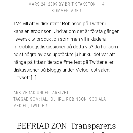
MARS 24, 2009
BY
BRIT STAKSTON
4
KOMMENTARER
TV4 vill att vi diskuterar Robinson på Twitter i
kanalen #robinson. Undrar om det är första gången
i svensk tv-produktion som man vill inkludera
mikrobloggsdiskussioner på detta vis? Ja hur som
helst några av oss upptäckte ju hur kul det var att
hänga på tittarinitierade #melfest på Twitter eller
diskussioner på Bloggy under Melodifestivalen.
Oavsett […]
ARKIVERAD UNDER:
ARKIVET
TAGGAD SOM:
IAL
,
IDL
,
IRL
,
ROBINSON
,
SOCIALA
MEDIER
,
TWITTER
BEFRIAD ZON: Transparens