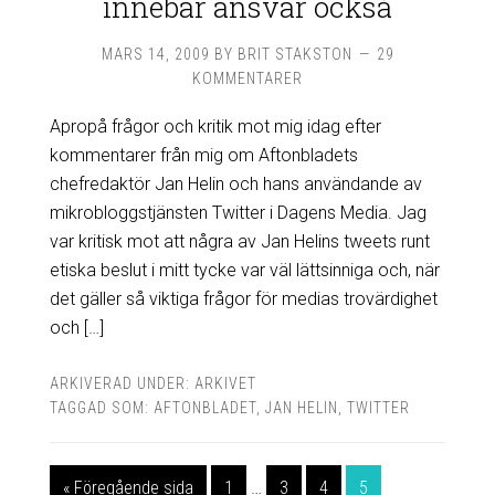
innebär ansvar också
MARS 14, 2009
BY
BRIT STAKSTON
29
KOMMENTARER
Apropå frågor och kritik mot mig idag efter
kommentarer från mig om Aftonbladets
chefredaktör Jan Helin och hans användande av
mikrobloggstjänsten Twitter i Dagens Media. Jag
var kritisk mot att några av Jan Helins tweets runt
etiska beslut i mitt tycke var väl lättsinniga och, när
det gäller så viktiga frågor för medias trovärdighet
och […]
ARKIVERAD UNDER:
ARKIVET
TAGGAD SOM:
AFTONBLADET
,
JAN HELIN
,
TWITTER
« Föregående sida
1
…
3
4
5