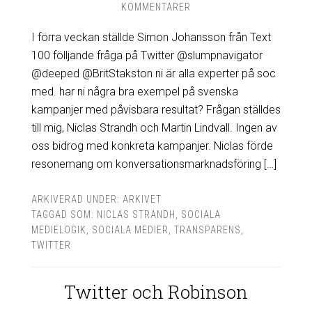
KOMMENTARER
I förra veckan ställde Simon Johansson från Text
100 fölljande fråga på Twitter @slumpnavigator
@deeped @BritStakston ni är alla experter på soc
med. har ni några bra exempel på svenska
kampanjer med påvisbara resultat? Frågan ställdes
till mig, Niclas Strandh och Martin Lindvall. Ingen av
oss bidrog med konkreta kampanjer. Niclas förde
resonemang om konversationsmarknadsföring […]
ARKIVERAD UNDER:
ARKIVET
TAGGAD SOM:
NICLAS STRANDH
,
SOCIALA
MEDIELOGIK
,
SOCIALA MEDIER
,
TRANSPARENS
,
TWITTER
Twitter och Robinson