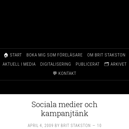
🏠 START
BOKA MIG SOM FÖRELÄSARE
OM BRIT STAKSTON
AKTUELL I MEDIA
DIGITALISERING
PUBLICERAT
🗂️ ARKIVET
💬 KONTAKT
Sociala medier och
kampanjtänk
APRIL 4, 2009
BY
BRIT STAKSTON
10