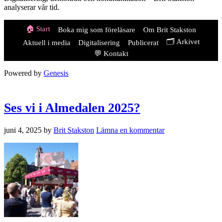
analyserar vår tid.
🏠 Start
Boka mig som föreläsare
Om Brit Stakston
🗂️ Arkivet
Aktuell i media
Digitalisering
Publicerat
💬 Kontakt
Powered by
Genesis
Ses vi i Almedalen 2025?
juni 4, 2025
by
Brit Stakston
Lämna en kommentar