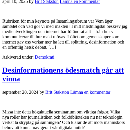
april 10, 2025
by
Brit Stakston
Lämna en kommentar
Rubriken för min keynote på Insamlingsforum var Vem äger
samtalet och vad gör vi med makten? I mitt inledningstal beskrev jag
medieutvecklingen och internet har förändrat allt – från hur vi
kommunicerar till hur makt utövas. Löftet om gemenskaper som
internet gav oss verkar mer ha lett till splittring, desinformation och
en offentlig hetsk debatt. […]
Arkiverad under:
Demokrati
Desinformationens ödesmatch går att
vinna
september 20, 2024
by
Brit Stakston
Lämna en kommentar
Missa inte detta högaktuella seminarium om viktiga frågor. Vilka
nya roller har journalistiken och folkbiblioteken nu när teknologin
verkat ta stryptag på sanningen? Och klarar de att möta människors
behov att kunna navigera i vår digitala nutid?