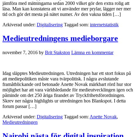
jämföra med mätningarna sedan 2000 vilket gör den extra rolig att
läsa. Man kan konstatera att vi använder mer prylar, lägger ner mer
tid och gör det mesta på nätet numer. Av den vakna tiden […]
Arkiverad under:
Digitalisering
Taggad som:
internetstatistik
Medieutredningens medieborgare
november 7, 2016
by
Brit Stakston
Lämna en kommentar
Idag släpptes Medieutredningen. Utredningen har ett stort fokus på
att mediepolitiken måste vara tvärpolitisk. I några avslutande
framåtblickande ord betonade Anette Novak märkbart rörd hur stor
möjlighet har att vara världsledande för medieutvecklingen igen och
påminde om det 250 åriga firandet av Tryckfrihetsförordningen.
Skrev ner några highlights ur utredningen hos Blankspot. I detta
forum passar […]
Arkiverad under:
Digitalisering
Taggad som:
Anette Novak
,
Medieutredningen
Nairobi nästa för digital inspiration