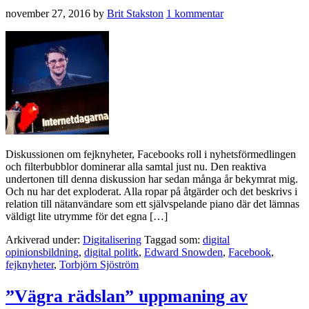
november 27, 2016
by
Brit Stakston
1 kommentar
Diskussionen om fejknyheter, Facebooks roll i nyhetsförmedlingen
och filterbubblor dominerar alla samtal just nu. Den reaktiva
undertonen till denna diskussion har sedan många år bekymrat mig.
Och nu har det exploderat. Alla ropar på åtgärder och det beskrivs i
relation till nätanvändare som ett självspelande piano där det lämnas
väldigt lite utrymme för det egna […]
Arkiverad under:
Digitalisering
Taggad som:
digital
opinionsbildning
,
digital politk
,
Edward Snowden
,
Facebook
,
fejknyheter
,
Torbjörn Sjöström
”Vägra rädslan” uppmaning av