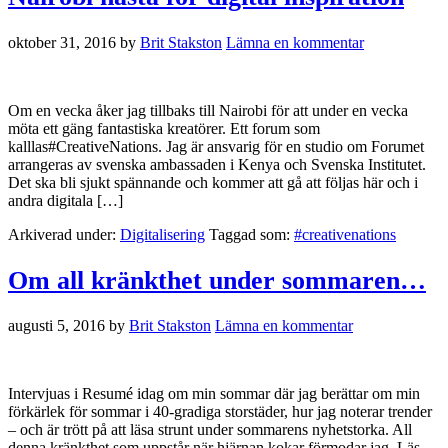
oktober 31, 2016
by
Brit Stakston
Lämna en kommentar
Om en vecka åker jag tillbaks till Nairobi för att under en vecka
möta ett gäng fantastiska kreatörer. Ett forum som
kalllas#CreativeNations. Jag är ansvarig för en studio om Forumet
arrangeras av svenska ambassaden i Kenya och Svenska Institutet.
Det ska bli sjukt spännande och kommer att gå att följas här och i
andra digitala […]
Arkiverad under:
Digitalisering
Taggad som:
#creativenations
Om all kränkthet under sommaren…
augusti 5, 2016
by
Brit Stakston
Lämna en kommentar
Intervjuas i Resumé idag om min sommar där jag berättar om min
förkärlek för sommar i 40-gradiga storstäder, hur jag noterar trender
– och är trött på att läsa strunt under sommarens nyhetstorka. All
denna kränkthet som uppstår när hjärnan kokar förmodar jag. Läs