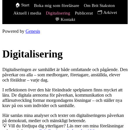
🏠 Start
Boka mig som föreläsare
Om Brit Stakston
🗂️ Arkivet
Aktuell i media
Digitalisering
Publicerat
💬 Kontakt
Powered by
Genesis
Digitalisering
Digitaliseringen av samhället är både omfattande och pågående. Den
påverkar oss alla – som medborgare, företagare, anställda, elever
och föräldrar – varje dag.
I reflektionen över den här förändrade spelplanen finns mycket att
lära. De digitala arenorna för påverkan, kommunikation och
affärsutveckling formar morgondagens lösningar – och ställer nya
krav på oss som individer och samhälle.
Här samlas mina analyser och texter om digitaliseringens påverkan
på demokrati, medier och mänskligt beteende.
💡 Vill du fördjupa dig ytterligare? Läs mer om mina föreläsningar