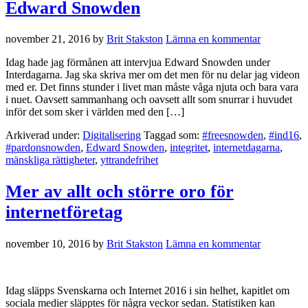
Edward Snowden
november 21, 2016
by
Brit Stakston
Lämna en kommentar
Idag hade jag förmånen att intervjua Edward Snowden under
Interdagarna. Jag ska skriva mer om det men för nu delar jag videon
med er. Det finns stunder i livet man måste våga njuta och bara vara
i nuet. Oavsett sammanhang och oavsett allt som snurrar i huvudet
inför det som sker i världen med den […]
Arkiverad under:
Digitalisering
Taggad som:
#freesnowden
,
#ind16
,
#pardonsnowden
,
Edward Snowden
,
integritet
,
internetdagarna
,
mänskliga rättigheter
,
yttrandefrihet
Mer av allt och större oro för
internetföretag
november 10, 2016
by
Brit Stakston
Lämna en kommentar
Idag släpps Svenskarna och Internet 2016 i sin helhet, kapitlet om
sociala medier släpptes för några veckor sedan. Statistiken kan