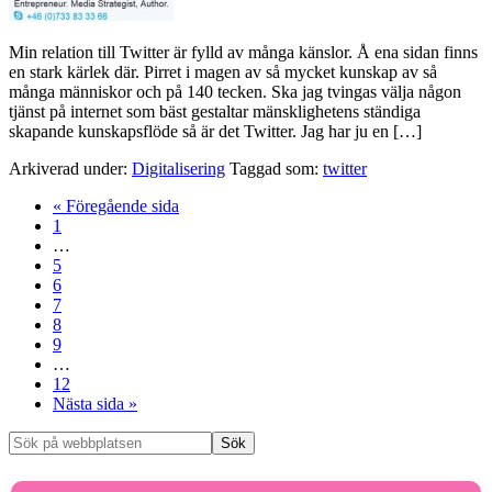
Min relation till Twitter är fylld av många känslor. Å ena sidan finns
en stark kärlek där. Pirret i magen av så mycket kunskap av så
många människor och på 140 tecken. Ska jag tvingas välja någon
tjänst på internet som bäst gestaltar mänsklighetens ständiga
skapande kunskapsflöde så är det Twitter. Jag har ju en […]
Arkiverad under:
Digitalisering
Taggad som:
twitter
« Föregående sida
1
…
5
6
7
8
9
…
12
Nästa sida »